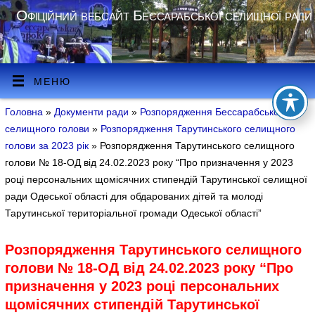
Офіційний вебсайт Бессарабської селищної ради
МЕНЮ
Головна
»
Документи ради
»
Розпорядження Бессарабського
селищного голови
»
Розпорядження Тарутинського селищного
голови за 2023 рік
» Розпорядження Тарутинського селищного
голови № 18-ОД від 24.02.2023 року “Про призначення у 2023
році персональних щомісячних стипендій Тарутинської селищної
ради Одеської області для обдарованих дітей та молоді
Тарутинської територіальної громади Одеської області”
Розпорядження Тарутинського селищного
голови № 18-ОД від 24.02.2023 року “Про
призначення у 2023 році персональних
щомісячних стипендій Тарутинської