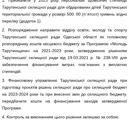
1. Призначити у 2023 році персональні щомісячні стипендії
Тарутинської селищної ради для обдарованих дітей Тарутинської
територіальної громади у розмірі 500. 00 (п`ятсот) гривень згідно
переліку (додаток 1).
2. Розпорядження направити відділу освіти, молоді та спорту
Тарутинської селищної ради Одеської області як головному
розпоряднику коштів місцевого бюджету за Програмою «Молодь
Тарутинщини» на 2021-2023 роки, затвердженою рішенням
Тарутинської селищної ради від 19.03.2021 р. № 238-VIII для
забезпечення фінансування витрат, пов`язаних з виплатою
стипендій.
3. Фінансовому управлінню Тарутинської селищної ради при
підготовці проєктів рішень селищної ради про селищний бюджет
на 2023-2024 роки та при внесенні змін до селищного бюджету,
передбачити кошти на фінансування заходів затвердженої
Програми.
4. Контроль за виконанням цього рішення залишаю за собою.