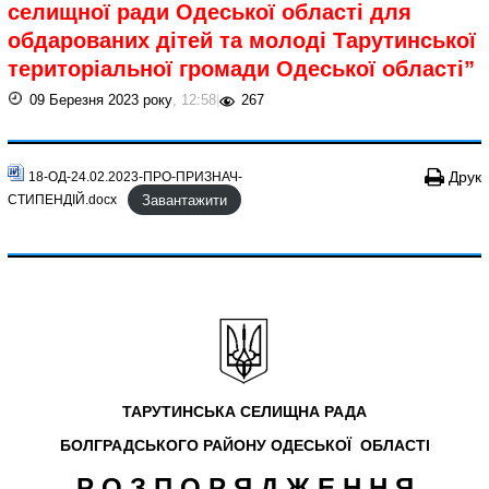
селищної ради Одеської області для
обдарованих дітей та молоді Тарутинської
територіальної громади Одеської області”
09 Березня 2023 року
, 12:58
|
267
Друк
18-ОД-24.02.2023-ПРО-ПРИЗНАЧ-
Завантажити
СТИПЕНДІЙ.docx
ТАРУТИНСЬКА СЕЛИЩНА РАДА
БОЛГРАДСЬКОГО РАЙОНУ
ОДЕСЬКОЇ ОБЛАСТІ
Р О З П О Р Я Д Ж Е Н Н Я