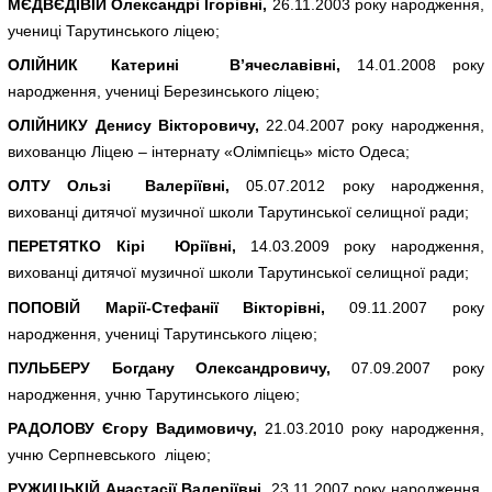
МЄДВЄДІВІЙ Олександрі Ігорівні,
26.11.2003 року народження,
учениці Тарутинського ліцею;
ОЛІЙНИК Катерині В
’
ячеславівні,
14.01.2008 року
народження, учениці Березинського ліцею;
ОЛІЙНИКУ Денису Вікторовичу,
22.04.2007 року народження,
вихованцю Ліцею – інтернату «Олімпієць» місто Одеса;
ОЛТУ Ользі Валеріївні,
05.07.2012 року народження,
вихованці дитячої музичної школи Тарутинської селищної ради;
ПЕРЕТЯТКО Кірі Юріївні,
14.03.2009 року народження,
вихованці дитячої музичної школи Тарутинської селищної ради;
ПОПОВІЙ Марії-Стефанії Вікторівні,
09.11.2007 року
народження, учениці Тарутинського ліцею;
ПУЛЬБЕРУ Богдану Олександровичу,
07.09.2007 року
народження, учню Тарутинського ліцею;
РАДОЛОВУ Єгору Вадимовичу,
21.03.2010 року народження,
учню Серпневського ліцею;
РУЖИЦЬКІЙ Анастасії Валеріївні,
23.11.2007 року народження,