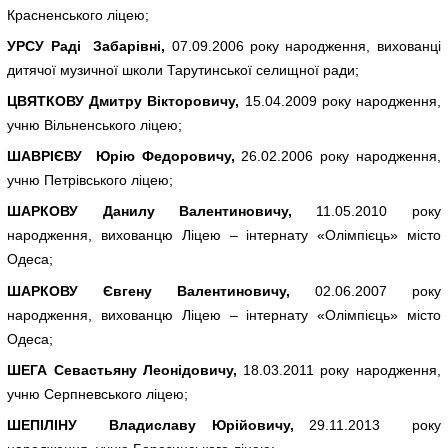
Красненського ліцею;
УРСУ Раді Забарівні,
07.09.2006 року народження, вихованці
дитячої музичної школи Тарутинської селищної ради;
ЦВЯТКОВУ Дмитру Вікторовичу,
15.04.2009 року народження,
учню Вільненського ліцею;
ШАВРІЄВУ Юрію Федоровичу,
26.02.2006 року народження,
учню Петрівського ліцею;
ШАРКОВУ Данилу Валентиновичу,
11.05.2010 року
народження, вихованцю Ліцею – інтернату «Олімпієць» місто
Одеса;
ШАРКОВУ Євгену Валентиновичу,
02.06.2007 року
народження, вихованцю Ліцею – інтернату «Олімпієць» місто
Одеса;
ШЕГА Севастьяну Леонідовичу,
18.03.2011 року народження,
учню Серпневського ліцею;
ШЕПІЛІНУ Владиславу Юрійовичу,
29.11.2013 року