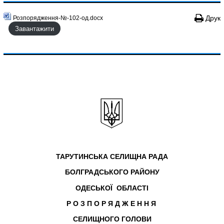
Друк
Розпорядження-№-102-од.docx
Завантажити
ТАРУТИНСЬКА СЕЛИЩНА РАДА
БОЛГРАДСЬКОГО РАЙОНУ
ОДЕСЬКОЇ ОБЛАСТІ
Р О З П О Р Я Д Ж Е Н Н Я
СЕЛИЩНОГО ГОЛОВИ