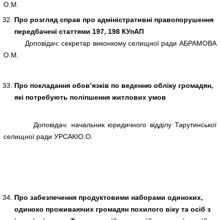
О.М.
Про розгляд справ про адміністративні правопорушення
передбачені статтями 197, 198 КУпАП
Доповідач: секретар виконкому селищної ради АБРАМОВА
О.М.
Про покладання обов’язків по веденню обліку громадян,
які потребують поліпшення житлових умов
Доповідач: начальник юридичного відділу Тарутинської
селищної ради УРСАКІО.О.
Про забезпечення продуктовими наборами одиноких,
одиноко проживаючих громадян похилого віку та осіб з