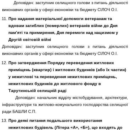
Доповідач: заступник селищного голови з питань діяльності
виконавчих органів у сфері економіки та бюджету СІЛОЧ О.І.
Про надання матеріальної допомоги ветеранам та
вдовам загиблих (померлих) ветеранів війни до Дня
пам’яті та примирення, Дня перемоги над нацизмом у
Другій світовій війні
Доповідач: заступник селищного голови з питань діяльності
виконавчих органів у сфері економіки та бюджету СІЛОЧ О.І.
Про затвердження Порядку переведення житлових
приміщень (квартир) і житлових будинків (або їх частин)
у нежитлові та переведення нежитлових приміщень,
нежитлових будинків до житлового фонду в
Тарутинській селищній раді
Доповідач: начальник відділу містобудування, архітектури,
інфраструктури та житлово-комунального господарства селищної
ради БАШЛИ С.П.
Про деякі питання подальшого використання
нежитлових будівель (Літера «А», «Б»), що входять до