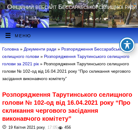
Офіційний вебсайт Бессарабської селищної ради
МЕНЮ
Головна
»
Документи ради
»
Розпорядження Бессарабського
селищного голови
»
Розпорядження Тарутинського селищного
голови за 2021 рік
» Розпорядження Тарутинського селищного
голови № 102-од від 16.04.2021 року “Про скликання чергового
засідання виконавчого комітету”
Розпорядження Тарутинського селищного
голови № 102-од від 16.04.2021 року “Про
скликання чергового засідання
виконавчого комітету”
19 Квітня 2021 року
, 17:05
|
456