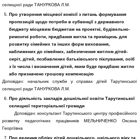
селищної ради ТАНУРКОВА Л.М.
Про утворення місцевої комісії з питань формування
пропозицій щодо потреби в субвенції з державного
бюджету місцевим бюджетам на проектні, будівельно-
ремонтні роботи, придбання житла та приміщень для
розвитку сімейних та інших форм виховання,
наближених до сімейних, забезпечення житлом дітей-
сиріт, дітей, позбавлених батьківського піклування, осіб
з їх числа і визначення дітей, яким буде придбано житло
або призначено грошову компенсацію
Доповідач: начальник служби у справах дітей Тарутинської
селищної ради ТАНУРКОВА Л.М.
Про діяльність закладів дошкільної освіти Тарутинської
селищної територіальної громади
Доповідач: консультант Тарутинського центру професійного
розвитку педагогічних працівників МЕЛЬНИЧЕНКО Оксана
Георгіївна
Про ведення обліку дітей дошкільного, шкільного віку та