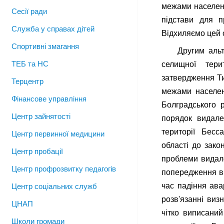
межами населени
Сесії ради
підстави для п
Служба у справах дітей
Відхиляємо цей с
Спортивні змагання
Другим аль
ТЕБ та НС
селищної тери
затвердження Ти
Терцентр
межами населен
Фінансове управління
Болградського 
Центр зайнятості
порядок видале
території Бесса
Центр первинної медицини
області до зако
Центр пробації
проблеми видал
Центр профрозвитку педагогів
попередження ви
час падіння ава
Центр соціальних служб
розв'язанні виз
ЦНАП
чітко виписани
Школи громади