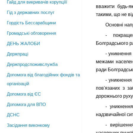
Гайд для викривачів корупціїї
вважити будь-я
Гід з державних послуг
такими, що не в
Гордість Бессарабщини
Основні нап
Громадські обговорення
- покраще
Болградського р
ДЕНЬ ЖАЛОБИ
- уникнення
Держпраці
межами населен
Держпродспоживслужба
ради Болградськ
Допомога від благодійних фондів та
- уникнення
організацій
пов'язаних з за
Допомога від ЄС
дорожнього руху
Допомога для ВПО
- уникнення
надзвичайної сит
ДСНС
- вирішенн
Засідання виконкому
населених пункт