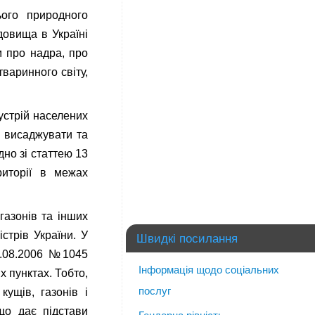
ього природного
довища в Україні
м про надра, про
варинного світу,
устрій населених
о висаджувати та
дно зі статтею 13
риторії в межах
газонів та інших
стрів України. У
Швидкі посилання
01.08.2006 №1045
Інформація щодо соціальних
х пунктах. Тобто,
послуг
ущів, газонів і
що дає підстави