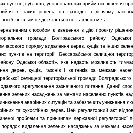
х пунктів, суб'єктів, уповноважених приймати рішення про
рийняття таких рішень, на сьогодні в діючому законода
посіб, оскільки не досягається поставлена мета.
тернативним способом є введення в дію проєкту рішенн
торіальної громади Болградського району Одесько
мчасового порядку видалення дерев, кущів та інших зеле
их пунктів на території Бессарабської селищної територ
району Одеської області», яке надасть можливість тимча
ння дерев, кущів, газонів і квітників за межами насел
рабської селищної територіальної громади Болградського
нодавчого врегулювання зазначеного питання. Даний спо
ення зелених насаджень за межами населених пунктів над
никнення аварійних ситуацій та забезпечить уникнення лю
рійних та сухостійних дерев. Цей регуляторний акт відпо
наченої проблеми та принципам державної регуляторної п
й порядок видалення зелених насаджень за межами насел