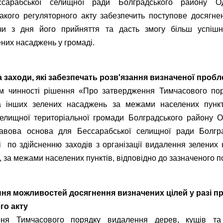
сарабської селищної ради Болградського району Оде
акого регуляторного акту забезпечить поступове досягне
чи з дня його прийняття та дасть змогу більш успіш
них насаджень у громаді.
а заходи, які забезпечать розв'язання визначеної проб
м чинності рішення «Про затвердження Тимчасового по
а інших зелених насаджень за межами населених пункт
елищної територіальної громади Болградського району О
авова основа для Бессарабської селищної ради Болгр
і по здійсненню заходів з організації видалення зелених н
 за межами населених пунктів, відповідно до зазначеного п
ня можливостей досягнення визначених цілей у разі п
го акту
ня Тимчасового порядку видалення дерев, кущів та