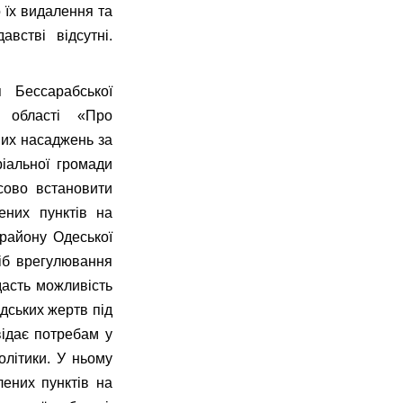
 їх видалення та
встві відсутні.
я Бессарабської
ї області «Про
них насаджень за
іальної громади
сово встановити
ених пунктів на
 району Одеської
сіб врегулювання
асть можливість
дських жертв під
відає потребам у
олітики. У ньому
ених пунктів на