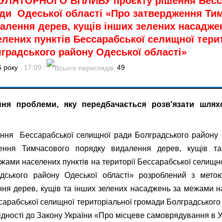
УЛЯТОРНОГО ВПЛИВУ проєкту рішення Бесс
ди Одеської області «Про затвердження Ти
алення дерев, кущів інших зелених насадже
лених пунктів Бессарабської селищної тери
градського району Одеської області»
6 року
, 17:09
|
49
ення проблеми, яку передбачається розв'язати шля
ння Бессарабської селищної ради Болградського району 
ення Тимчасового порядку видалення дерев, кущів та
жами населених пунктів на території Бессарабської селищно
дського району Одеської області» розроблений з мето
ня дерев, кущів та інших зелених насаджень за межами н
ссарабської селищної територіальної громади Болградського
відності до Закону України «Про місцеве самоврядування в У