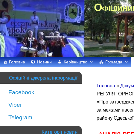
Офіційни
Головна
Новини
Керівництво
Громада
Офіційні джерела інформації
Головна
»
Докум
Facebook
РЕГУЛЯТОРНОГО 
«Про затверджен
Viber
за межами насел
Telegram
району Одеської
Категорії новин