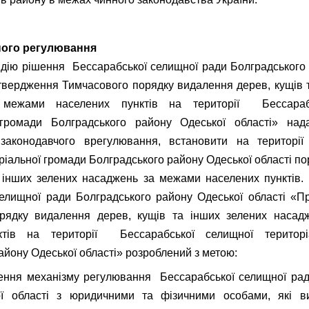
ного регулювання
дію рішення Бессарабської селищної ради Болградського
твердження Тимчасового порядку видалення дерев, кущів 
межами населених пунктів на території Бессараб
 громади Болградського району Одеської області» над
законодавчого врегулювання, встановити на територі
ріальної громади Болградського району Одеської області п
а інших зелених насаджень за межами населених пунктів.
селищної ради Болградського району Одеської області «П
рядку видалення дерев, кущів та інших зелених наса
ктів на території Бессарабської селищної територі
айону Одеської області» розроблений з метою:
ення механізму регулювання Бессарабської селищної рад
ї області з юридичними та фізичними особами, які в