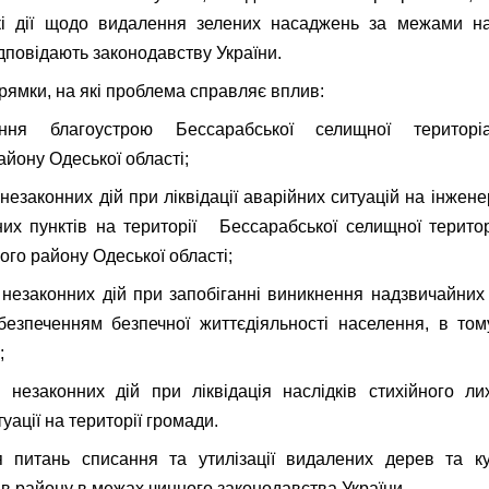
кі дії щодо видалення зелених насаджень за межами на
ідповідають законодавству України.
рямки, на які проблема справляє вплив:
ння благоустрою Бессарабської селищної територі
айону Одеської області;
 незаконних дій при ліквідації аварійних ситуацій на інжен
их пунктів на території Бессарабської селищної територ
ого району Одеської області;
 незаконних дій при запобіганні виникнення надзвичайних с
безпеченням безпечної життєдіяльності населення, в том
;
 незаконних дій при ліквідація наслідків стихійного ли
уації на території громади.
я питань списання та утилізації видалених дерев та 
ів району в межах чинного законодавства України.