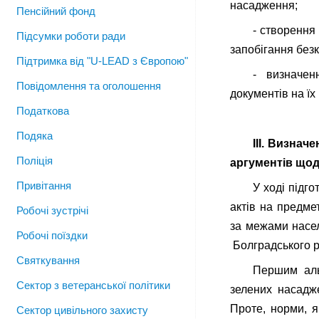
насадження;
Пенсійний фонд
- створення
Підсумки роботи ради
запобігання без
Підтримка від "U-LEAD з Європою"
- визначен
Повідомлення та оголошення
документів на їх
Податкова
Подяка
III. Визнач
Поліція
аргументів щод
Привітання
У ході підг
актів на предме
Робочі зустрічі
за межами насел
Робочі поїздки
Болградського р
Святкування
Першим аль
Сектор з ветеранської політики
зелених насадж
Проте, норми, 
Сектор цивільного захисту