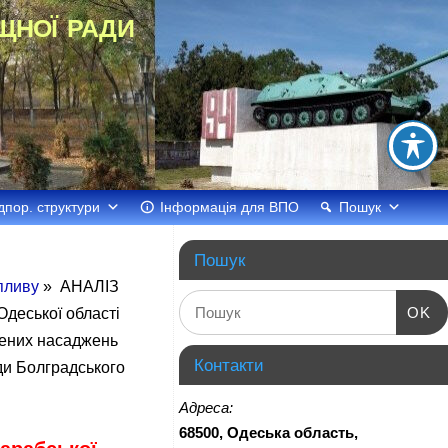
щної ради
дпор. структури
Інформація для ВПО
Пошук
Пошук
впливу
» АНАЛІЗ
OK
деської області
лених насаджень
Контакти
ди Болградського
Адреса:
68500, Одеська область,