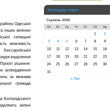
Календар новин
Серпень 2026
 району Одеської
Пн
Вт
Ср
Чт
Пт
Сб
Нд
та інших зелених
1
2
ської селищної
3
4
5
6
7
8
9
асть можливість
10
11
12
13
14
15
16
ї Бессарабської
17
18
19
20
21
22
23
орядок видалення
 Проєкт рішення
24
25
26
27
28
29
30
ро затвердження
31
джень за межами
« Лип
альної громади
и Болградського
идаляють зелені