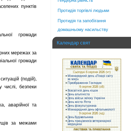
Гендерна рівність
селених пунктів
Протидія торгівлі людьми
Протидія та запобігання
домашньому насильству
альної громади
Календар свят
ерних мережах за
іальної громади
итуацій (подій),
у числі, безпеки
ха, аварійної та
кущів за межами