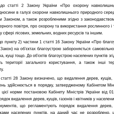
 до статті 2 Закону України «Про охорону навколишн
носини в галузі охорони навколишнього природного сере
 Законом, а також розробленими згідно з законодавство
рного повітря, про охорону та використання рослинного і т
 сфері лісових, земельних, водних ресурсів та іншим.
до пункту 2) частини 1 статті 16 Закону України «Про благо
– Закон) на об'єктах благоустрою забороняється самовільн
, кущі тощо. До об'єктів благоустрою населених пунктів згі
ь території загального користування, а також інші те
у.
статті 28 Закону визначено, що видалення дерев, кущів, 
нь здійснюється в порядку, затвердженому Кабінетом Міні
о цієї норми постановою Кабінету Міністрів України від 
док видалення дерев, кущів, газонів і квітників у населени
кументів, що регламентують порядок видалення дерев, к
ежами населених пунктів, на даний час не розроблено, 