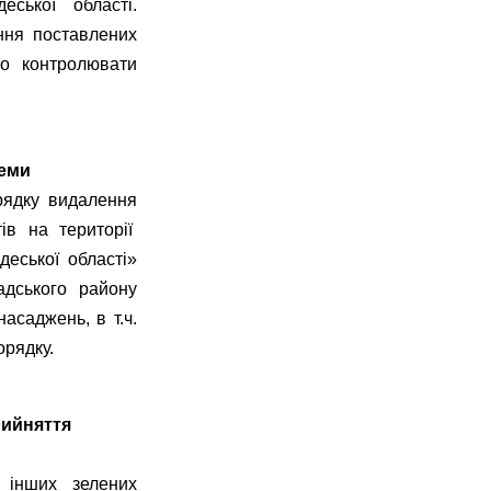
ської області.
ння поставлених
но контролювати
леми
рядку видалення
ів на території
деської області»
адського району
асаджень, в т.ч.
орядку.
рийняття
 інших зелених