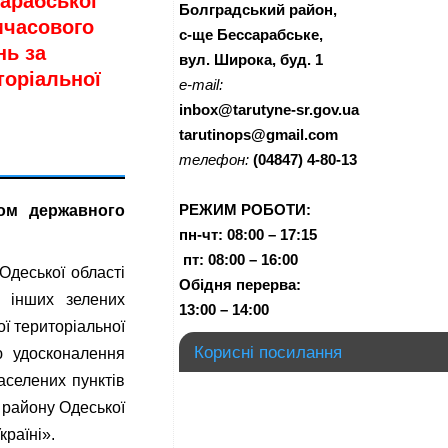
арабської
Болградський район,
мчасового
с-ще Бессарабське,
нь за
вул. Широка, буд. 1
торіальної
e-mail:
inbox@tarutyne-sr.gov.ua
tarutinops@gmail.com
телефон:
(04847) 4-80-13
РЕЖИМ РОБОТИ:
хом державного
пн-чт:
08:00 – 17:15
п
т:
08:00 – 16:00
Одеської області
Обідня перерва:
 інших зелених
13:00 – 14:00
ї територіальної
Корисні посилання
ю удосконалення
аселених пунктів
 району Одеської
країні».