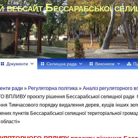
й вебсайт Бессарабської сели
Документи
Селищна рада
Виконком
Пі
енти ради
»
Регуляторна політика
»
Аналіз регуляторного 
ВПЛИВУ проєкту рішення Бессарабської селищної ради О
ня Тимчасового порядку видалення дерев, кущів інших зе
ених пунктів Бессарабської селищної територіальної грома
 області»