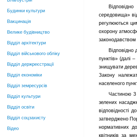
Відповідно
Будинки культури
середовища» від
Вакцинація
регулюються цим
охорону атмосфе
Велике будівництво
законодавством у
Відділ архітектури
Відповідно 
Відділ військового обліку
пунктів» (далі 
Відділ держреєстрації
знищувати дерева
Відділ економіки
Закону належат
населеного пункт
Відділ земресурсів
Частиною 3 
Відділ культури
зелених насадже
Відділ освіти
відповідності д
Відділ соцзахисту
затверджено Поря
нормативних до
Відео
квітників за м