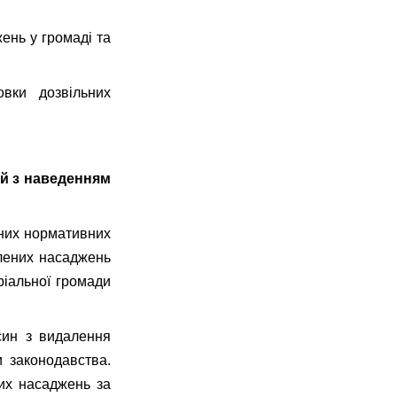
ень у громаді та
вки дозвільних
ей з наведенням
дних нормативних
елених насаджень
ріальної громади
син з видалення
 законодавства.
их насаджень за