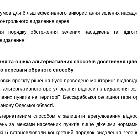
 умов для більш ефективного використання зелених насадж
контрольного видалення дерев;
ня порядку обстеження зелених насаджень та підгото
 видалення.
ення та оцінка альтернативних способів досягнення ціл
о переваги обраного способу
отовки проєкту рішення було проведено моніторинг відпові
т альтернативного врегулювання відносин з видалення з
ених пунктів на території Бессарабської селищної терито
айону Одеської області.
тернативним способом є залишити врегулювання відно
ень за межами населених пунктів лише діючими нормами
які б встановлювали конкретний порядок видалення зелен