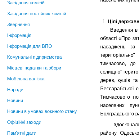
Засідання комісій
Засідання постійних комісій
Цілі держав
Звернення
Введення в 
Інформація
області «Про за
Інформація для ВПО
насаджень за 
територіальної
Комунальні підприємства
тимчасово, до 
Місцеві податки та збори
селищної терито
Мобільна валізка
дерев, кущів т
Бессарабської 
Наради
Тимчасового по
Новини
населених пун
Новини в умовах воєнного стану
Болградського р
Офіційні заходи
- вдосконал
Пам'ятні дати
району Одесько