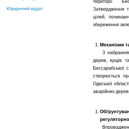
території Бес
Юридичний відділ
Затвердження т
цілей, починаю
збереження зеле
Механізми т
З набрання
дерев, кущів т
Бессарабської с
створюється пр
Одеської област
аварійних дерев,
Обґрунтуван
регуляторно
Впроваджен