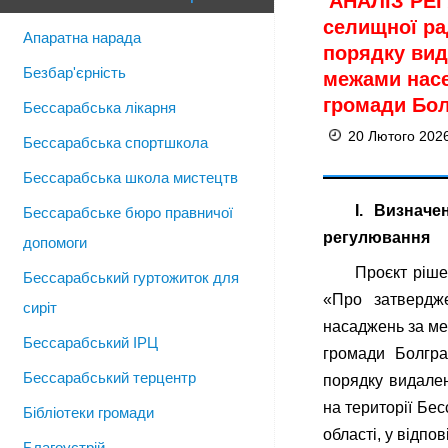
АНАЛІЗ РЕГ
селищної ра
Апаратна нарада
порядку вид
Безбар'єрність
межами насе
громади Бол
Бессарабська лікарня
20 Лютого 202
Бессарабська спортшкола
Бессарабська школа мистецтв
І. Визнач
Бессарабське бюро правничої
регулювання
допомоги
Проєкт ріше
Бессарабський гуртожиток для
«Про затвердж
сиріт
насаджень за ме
Бессарабський ІРЦ
громади Болгра
Бессарабський терцентр
порядку видален
на території Бе
Бібліотеки громади
області, у відпо
Благоустрій