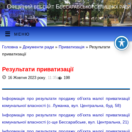
Офіційний вебсайт Бессарабської селищної ради
МЕНЮ
Головна
»
Документи ради
»
Приватизація
» Результати
приватизації
Результати приватизації
16 Жовтня 2023 року
, 11:35
|
198
Інформація про результати продажу об’єкта малої приватизації
комунальної власності (с. Лужанка, вул. Центральна, буд. 58)
Інформація про результати продажу об’єкта малої приватизації
комунальної власності (с-ще Бессарабське, вул. Центральна, 21)
Інформація про результати продажу об’єкта малої приватизації