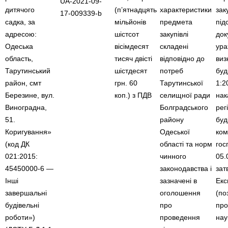
UA-2021-09-
дитячого
(п’ятнадцять
характеристики
зак
17-009339-b
садка, за
мільйонів
предмета
під
адресою:
шістсот
закупівлі
док
Одеська
вісімдесят
складені
ура
область,
тисяч двісті
відповідно до
виз
Тарутинський
шістдесят
потреб
буд
район, смт
грн. 60
Тарутинської
1:2
Березине, вул.
коп.) з ПДВ
селищної ради
нак
Виноградна,
Болградського
рег
51.
району
буд
Коригування»
Одеської
ком
(код ДК
області та норм
гос
021:2015:
чинного
05.
45450000-6 —
законодавства і
зат
Інші
зазначені в
Екс
завершальні
оголошення
(по
будівельні
про
про
роботи»)
проведення
нау