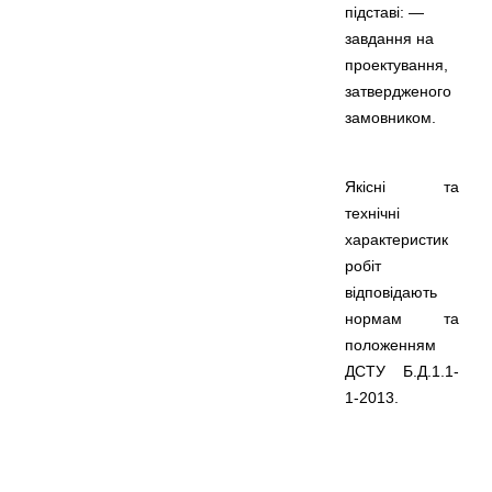
підставі: —
завдання на
проектування,
затвердженого
замовником.
Якісні та
технічні
характеристик
робіт
відповідають
нормам та
положенням
ДСТУ Б.Д.1.1-
1-2013.