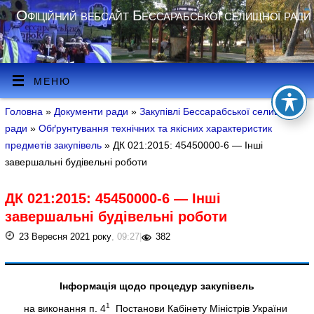
Офіційний вебсайт Бессарабської селищної ради
МЕНЮ
Головна
»
Документи ради
»
Закупівлі Бессарабської селищної
ради
»
Обґрунтування технічних та якісних характеристик
предметів закупівель
» ДК 021:2015: 45450000-6 — Інші
завершальні будівельні роботи
ДК 021:2015: 45450000-6 — Інші
завершальні будівельні роботи
23 Вересня 2021 року
, 09:27
|
382
Інформація щодо процедур закупівель
1
на виконання п. 4
Постанови Кабінету Міністрів України