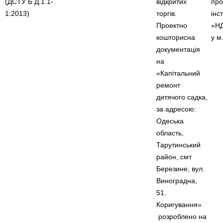
(ДСТУ Б Д.1.1-
відкритих
про
1:2013)
торгів.
інс
Проектно
«НД
кошторисна
у м
документація
на
«Капітальний
ремонт
дитячого садка,
за адресою:
Одеська
область,
Тарутинський
район, смт
Березине, вул.
Виноградна,
51.
Коригування»
розроблено на