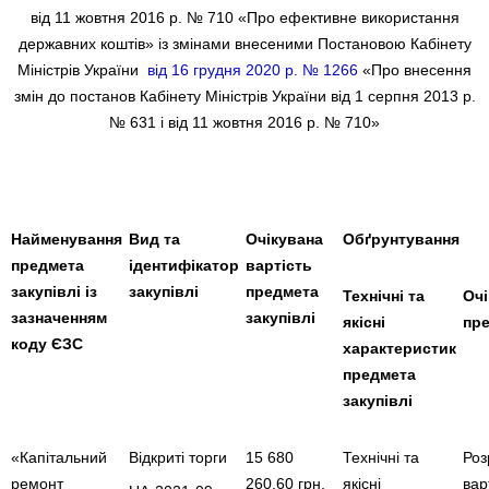
від 11 жовтня 2016 р. № 710 «Про ефективне використання
державних коштів» із змінами внесеними Постановою Кабінету
Міністрів України
від 16 грудня 2020 р. № 1266
«Про внесення
змін до постанов Кабінету Міністрів України від 1 серпня 2013 р.
№ 631 і від 11 жовтня 2016 р. № 710»
Найменування
Вид та
Очікувана
Обґрунтування
предмета
ідентифікатор
вартість
закупівлі із
закупівлі
предмета
Технічні та
Очі
зазначенням
закупівлі
якісні
пре
коду ЄЗС
характеристик
предмета
закупівлі
«Капітальний
Відкриті торги
15 680
Технічні та
Роз
ремонт
260,60 грн.
якісні
вар