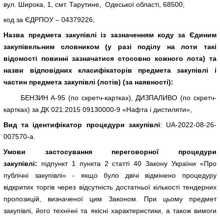
вул. Широка, 1, смт. Тарутине, Одеської області, 68500;
код за ЄДРПОУ – 04379226;
Назва предмета закупівлі із зазначенням коду за Єдиним
закупівельним словником (у разі поділу на лоти такі
відомості повинні зазначатися стосовно кожного лота) та
назви відповідних класифікаторів предмета закупівлі і
частин предмета закупівлі (лотів) (за наявності):
БЕНЗИН А-95 (по скретч-картках), ДИЗПАЛИВО (по скретч-
картках) за ДК 021:2015 09130000-9 «Нафта і дистиляти»,
Вид та ідентифікатор процедури закупівлі
: UA-2022-08-26-
007570-a.
Умови застосування переговорної процедури
закупівлі:
підпункт 1 пункта 2 статті 40 Закону України «Про
публічні закупівлі» - якщо було двічі відмінено процедуру
відкритих торгів через відсутність достатньої кількості тендерних
пропозицій, визначеної цим Законом. При цьому предмет
закупівлі, його технічні та якісні характеристики, а також вимоги