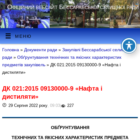
Офіційний вебсайт Бессарабської селищної ради
МЕНЮ
Головна
»
Документи ради
»
Закупівлі Бессарабської селищної
ради
»
Обґрунтування технічних та якісних характеристик
предметів закупівель
» ДК 021:2015 09130000-9 «Нафта і
дистиляти»
ДК 021:2015 09130000-9 «Нафта і
дистиляти»
29 Серпня 2022 року
, 09:03
|
227
ОБҐРУНТУВАННЯ
ТЕХНІЧНИХ ТА ЯКІСНИХ ХАРАКТЕРИСТИК ПРЕДМЕТА