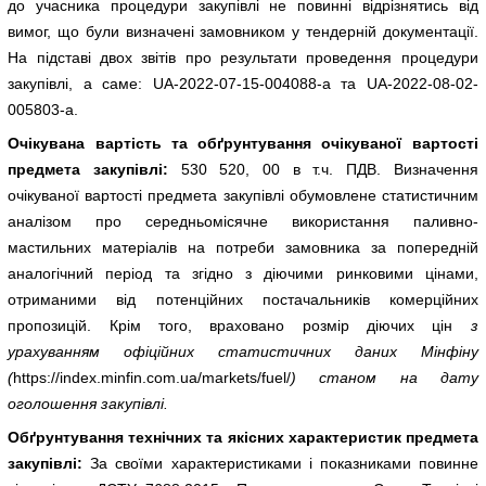
до учасника процедури закупівлі не повинні відрізнятись від
вимог, що були визначені замовником у тендерній документації.
На підставі двох звітів про результати проведення процедури
закупівлі, а саме: UA-2022-07-15-004088-а та UA-2022-08-02-
005803-a.
Очікувана вартість та обґрунтування очікуваної вартості
предмета закупівлі:
530 520, 00 в т.ч. ПДВ. Визначення
очікуваної вартості предмета закупівлі обумовлене статистичним
аналізом про середньомісячне використання паливно-
мастильних матеріалів на потреби замовника за попередній
аналогічний період та згідно з діючими ринковими цінами,
отриманими від потенційних постачальників комерційних
пропозицій. Крім того, враховано розмір діючих цін
з
урахуванням офіційних статистичних даних Мінфіну
(
https://index.minfin.com.ua/markets/fuel/
) станом на дату
оголошення закупівлі.
Обґрунтування технічних та якісних характеристик предмета
закупівлі:
За своїми характеристиками і показниками повинне