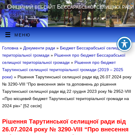
Офіційний вебсайт Бессарабської селищної ради
МЕНЮ
Головна
»
Документи ради
»
Бюджет Бессарабської селищної
територіальної громади
»
Рішення про бюджет Бессарабської
селищної територіальної громади
»
Рішення про бюджет
Тарутинської селищної територіальної громади (2019 – 2025
роки)
» Рішення Тарутинської селищної ради від 26.07.2024 року
№ 3290-VIII “Про внесення змін та доповнень до рішення
Тарутинської селищної ради від 22 грудня 2023 року № 2952-VIII
«Про місцевий бюджет Тарутинської територіальної громади на
2024 рік»” [52 сесія]
Рішення Тарутинської селищної ради від
26.07.2024 року № 3290-VIII “Про внесення