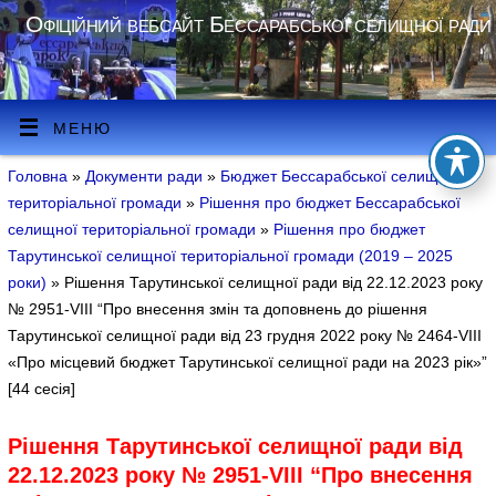
Офіційний вебсайт Бессарабської селищної ради
МЕНЮ
Головна
»
Документи ради
»
Бюджет Бессарабської селищної
територіальної громади
»
Рішення про бюджет Бессарабської
селищної територіальної громади
»
Рішення про бюджет
Тарутинської селищної територіальної громади (2019 – 2025
роки)
» Рішення Тарутинської селищної ради від 22.12.2023 року
№ 2951-VIII “Про внесення змін та доповнень до рішення
Тарутинської селищної ради від 23 грудня 2022 року № 2464-VIII
«Про місцевий бюджет Тарутинської селищної ради на 2023 рік»”
[44 сесія]
Рішення Тарутинської селищної ради від
22.12.2023 року № 2951-VIII “Про внесення