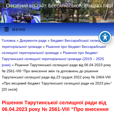
Офіційний вебсайт Бессарабської селищної ради
МЕНЮ
Головна
»
Документи ради
»
Бюджет Бессарабської селищної
територіальної громади
»
Рішення про бюджет Бессарабської
селищної територіальної громади
»
Рішення про бюджет
Тарутинської селищної територіальної громади (2019 – 2025
роки)
» Рішення Тарутинської селищної ради від 06.04.2023 року
№ 2561-VIII “Про внесення змін та доповнень до рішення
Тарутинської селищної ради від 23 грудня 2022 року № 2464-VIII
«Про місцевий бюджет Тарутинської селищної ради на 2023 рік»”
[33 сесія]
Рішення Тарутинської селищної ради від
06.04.2023 року № 2561-VIII “Про внесення