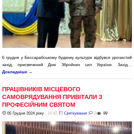
6 грудня у Бессарабському будинку культури відбувся урочистий
захід, присвячений Дню Збройних сил України. Захід…
Докладніше
→
ПРАЦІВНИКІВ МІСЦЕВОГО
САМОВРЯДУВАННЯ ПРИВІТАЛИ З
ПРОФЕСІЙНИМ СВЯТОМ
05 Грудня 2024 року
, 15:42
|
Святкування
|
0
|
99