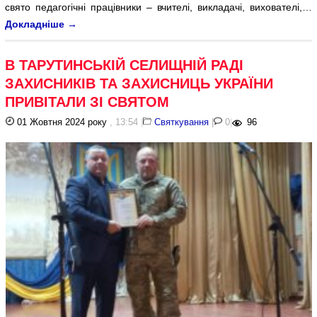
свято педагогічні працівники – вчителі, викладачі, вихователі,…
Докладніше
→
В ТАРУТИНСЬКІЙ СЕЛИЩНІЙ РАДІ
ЗАХИСНИКІВ ТА ЗАХИСНИЦЬ УКРАЇНИ
ПРИВІТАЛИ ЗІ СВЯТОМ
01 Жовтня 2024 року
, 13:54
|
Святкування
|
0
|
96