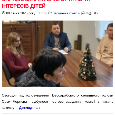
ІНТЕРЕСІВ ДІТЕЙ
08 Січня 2025 року
, 12:16
|
Засідання комісій
|
0
|
96
Сьогодні під головуванням Бессарабського селищного голови
Сави Чернєва відбулося чергове засідання комісії з питань
захисту…
Докладніше
→