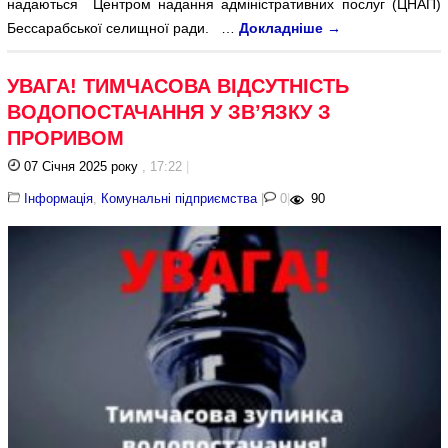
надаються Центром надання адміністративних послуг (ЦНАП)
Бессарабської селищної ради. …
Докладніше
→
УВАГА! ТИМЧАСОВА ВІДСУТНІСТЬ
ВОДОПОСТАЧАННЯ У ЗВ’ЯЗКУ З
ПРОРИВОМ
07 Січня 2025 року
, 17:22
|
Інформація
,
Комунальні підприємства
|
0
|
90