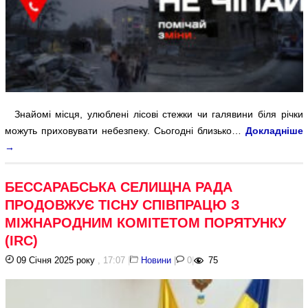
Знайомі місця, улюблені лісові стежки чи галявини біля річки
можуть приховувати небезпеку. Сьогодні близько…
Докладніше
→
БЕССАРАБСЬКА СЕЛИЩНА РАДА
ПРОДОВЖУЄ ТІСНУ СПІВПРАЦЮ З
МІЖНАРОДНИМ КОМІТЕТОМ ПОРЯТУНКУ
(IRC)
09 Січня 2025 року
, 17:07
|
Новини
|
0
|
75