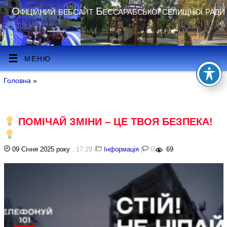
Офіційний вебсайт Бессарабської селищної ради
МЕНЮ
Головна
»
ПОМІЧАЙ ЗМІНИ – ЦЕ ТВОЯ БЕЗПЕКА!
09 Січня 2025 року
, 17:29
|
Інформація
|
0
|
69