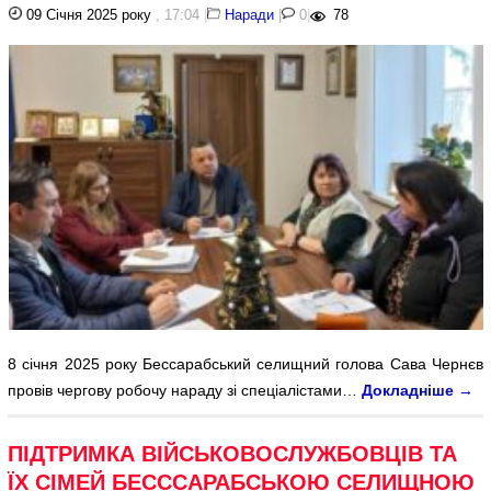
09 Січня 2025 року
, 17:04
|
Наради
|
0
|
78
8 січня 2025 року Бессарабський селищний голова Сава Чернєв
провів чергову робочу нараду зі спеціалістами…
Докладніше
→
ПІДТРИМКА ВІЙСЬКОВОСЛУЖБОВЦІВ ТА
ЇХ СІМЕЙ БЕСССАРАБСЬКОЮ СЕЛИЩНОЮ