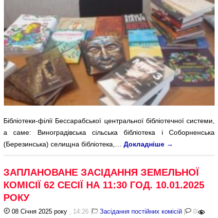
Бібліотеки-філії Бессарабської центральної бібліотечної системи,
а саме: Виноградівська сільська бібліотека і Соборненська
(Березинська) селищна бібліотека,…
Докладніше
→
ЗАПЛАНОВАНЕ ЗАСІДАННЯ ЗЕМЕЛЬНОЇ
КОМІСІЇ 62 СЕСІЇ НА 11:30 ГОД. 10.01.2025
РОКУ
08 Січня 2025 року
, 14:26
|
Засідання постійних комісій
|
0
|