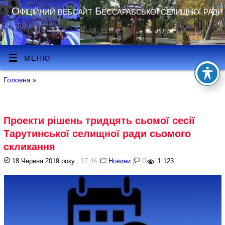
Офіційний вебсайт Бессарабської селищної ради
МЕНЮ
Головна
»
Проекти рішень тридцять сьомої сесії
Тарутинської селищної ради сьомого
скликання
18 Червня 2019 року
, 17:46
|
Новини
|
0
|
1 123