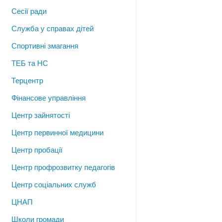
Сесії ради
Служба у справах дітей
Спортивні змагання
ТЕБ та НС
Терцентр
Фінансове управління
Центр зайнятості
Центр первинної медицини
Центр пробації
Центр профрозвитку педагогів
Центр соціальних служб
ЦНАП
Школи громади