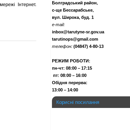
Болградський район,
мережі Інтернет.
с-ще Бессарабське,
вул. Широка, буд. 1
e-mail:
inbox@tarutyne-sr.gov.ua
tarutinops@gmail.com
телефон:
(04847) 4-80-13
РЕЖИМ РОБОТИ:
пн-чт:
08:00 – 17:15
п
т:
08:00 – 16:00
Обідня перерва:
13:00 – 14:00
Корисні посилання