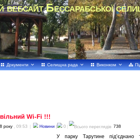
й вебсайт Бессарабської сели
Документи
Селищна рада
Виконком
Пі
ільний Wi-Fi !!!
8 року
, 09:53
|
Новини
|
0
|
738
У парку Тарутине під’єднано 