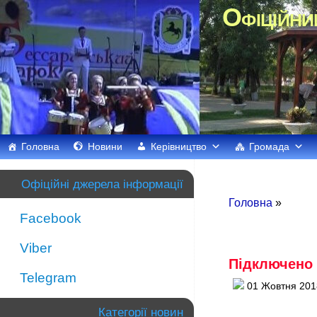
Офіційни
Головна
Новини
Керівництво
Громада
Офіційні джерела інформації
Головна
»
Facebook
Viber
Підключено в
Telegram
01 Жовтня 201
Категорії новин