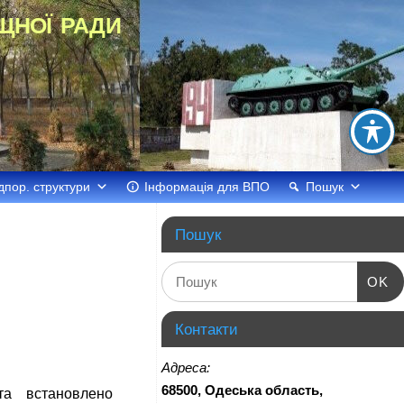
щної ради
дпор. структури
Інформація для ВПО
Пошук
Пошук
OK
Контакти
Адреса:
68500, Одеська область,
та встановлено