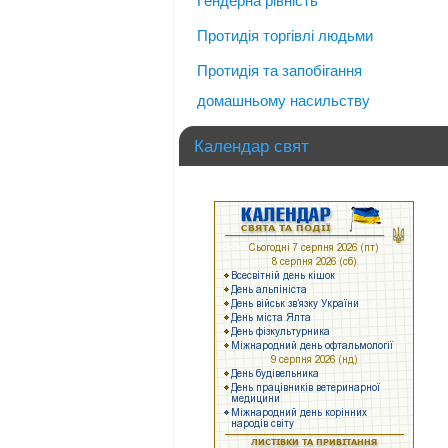
Гендерна рівність
Протидія торгівлі людьми
Протидія та запобігання
домашньому насильству
Календар свят