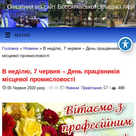
Офіційний вебсайт Бессарабської селищної ради
МЕНЮ
Головна
»
Новини
» В неділю, 7 червня – День працівників
місцевої промисловості
В неділю, 7 червня – День працівників
місцевої промисловості
05 Червня 2020 року
, 06:46
|
Новини
,
Привітання
|
0
|
488