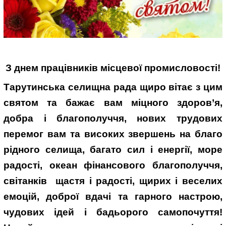
З днем працівників місцевої промисловості!
Тарутинська селищна рада щиро вітає з цим
святом та бажає вам міцного здоров’я,
добра і благополуччя, нових трудових
перемог вам та високих звершень на благо
рідного селища, багато сил і енергії, море
радості, океан фінансового благополуччя,
світанків щастя і радості, щирих і веселих
емоцій, доброї вдачі та гарного настрою,
чудових ідей і бадьорого самопочуття!