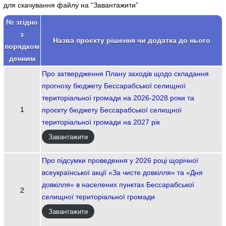
для скачування файлу на “Завантажити”
№ згідно
з
Назва проєкту рішення чи додатка до нього
порядком
денним
Про затвердження Плану заходів щодо складання
прогнозу бюджету Бессарабської селищної
територіальної громади на 2026-2028 роки та
1
проєкту бюджету Бессарабської селищної
територіальної громади на 2027 рік
Завантажити
Про підсумки проведення у 2026 році щорічної
всеукраїнської акції «За чисте довкілля» та «Дня
довкілля» в населених пунктах Бессарабської
2
селищної територіальної громади
Завантажити