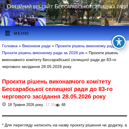
Офіційний вебсайт Бессарабської селищної ради
МЕНЮ
Головна
»
Виконком ради
»
Проекти рішень виконкому ради
»
Проєкти рішень виконкому ради за 2026 рік
» Проєкти рішень
виконавчого комітету Бессарабської селищної ради до 83-го
чергового засідання 28.05.2026 року
Проєкти рішень виконавчого комітету
Бессарабської селищної ради до 83-го
чергового засідання 28.05.2026 року
18 Травня 2026 року
, 17:26
|
48
* Для перегляду натисніть на назву проєкту рішення чи додатку, а