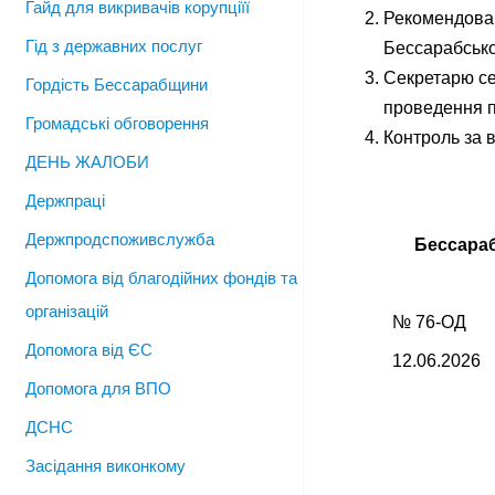
Гайд для викривачів корупціїї
Рекомендован
Гід з державних послуг
Бессарабсько
Секретарю се
Гордість Бессарабщини
проведення п
Громадські обговорення
Контроль за 
ДЕНЬ ЖАЛОБИ
Держпраці
Держпродспоживслужба
Бессара
Допомога від благодійних фондів та
організацій
№ 76-ОД
Допомога від ЄС
12.06.2026
Допомога для ВПО
ДСНС
Засідання виконкому