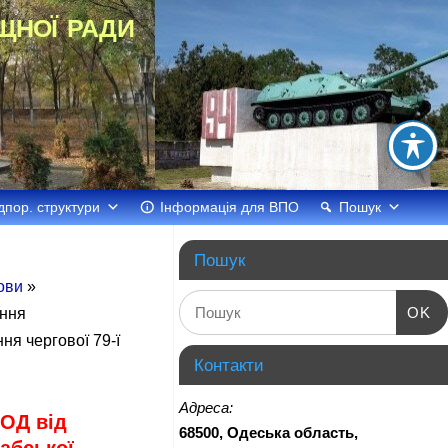
щної ради
дпор. структури
Інформація для ВПО
Пошук
Пошук
лови
»
OK
ння
ня чергової 79-ї
Контакти
Адреса:
ОД від
68500, Одеська область,