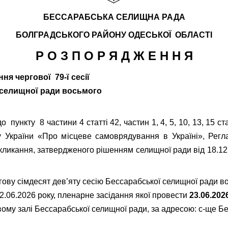
БЕССАРАБСЬКА СЕЛИЩНА РАДА
БОЛГРАДСЬКОГО РАЙОНУ
ОДЕСЬКОЇ ОБЛАСТІ
Р О З П О Р Я Д Ж Е Н Н Я
ня чергової 79-ї сесії
 селищної ради восьмого
о пункту 8 частини 4 статті 42, частин 1, 4, 5, 10, 13, 15 ст
у України «Про місцеве самоврядування в Україні», Рег
кликання, затвердженого рішенням селищної ради від 18.12
гову сімдесят дев’яту сесію Бессарабської селищної ради в
2.06.2026 року, пленарне засідання якої провести
23.06.202
вому залі Бессарабської селищної ради, за адресою: с-ще Бе