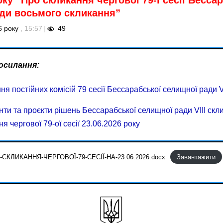
оку “Про скликання чергової 79-ї сесії Бесса
ди восьмого скликання”
6 року
, 15:57
|
49
посилання:
ня постійних комісій 79 сесії Бессарабської селищної ради V
ти та проєкти рішень Бессарабської селищної ради VIII скл
ня чергової 79-ої сесії 23.06.2026 року
6-СКЛИКАННЯ-ЧЕРГОВОЇ-79-СЕСІЇ-НА-23.06.2026.docx
Завантажити