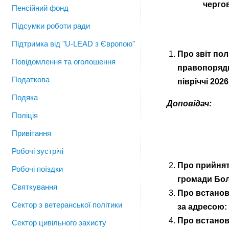
чергов
Пенсійний фонд
Підсумки роботи ради
Підтримка від "U-LEAD з Європою"
Про звіт по
Повідомлення та оголошення
правопорядк
Податкова
півріччі 202
Подяка
Доповідач:
Поліція
Привітання
Робочі зустрічі
Про прийнят
Робочі поїздки
громади Бол
Святкування
Про встанов
Сектор з ветеранської політики
за адресою:
Про встанов
Сектор цивільного захисту