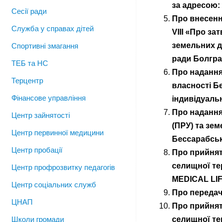
за адресою: 
Сесії ради
Про внесенн
Служба у справах дітей
VIII «Про за
земельних д
Спортивні змагання
ради Болгра
ТЕБ та НС
Про надання
Терцентр
власності Б
Фінансове управління
індивідуаль
Про надання
Центр зайнятості
(ПРУ) та зем
Центр первинної медицини
Бессарабськ
Центр пробації
Про прийнят
селищної те
Центр профрозвитку педагогів
MEDICAL LI
Центр соціальних служб
Про передач
ЦНАП
Про прийнят
селищної те
Школи громади