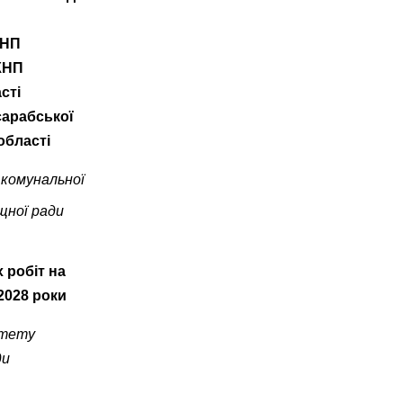
КНП
КНП
сті
сарабської
області
 комунальної
щної ради
 робіт на
2028 роки
ітету
ди