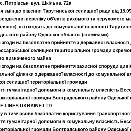
с. Петрівськ, вул. Шкільна, 72а
я змін до рішення Тарутинської селищної ради від 15.09
твердження переліку об’єктів рухомого та нерухомого м
ілянок), які входять до комунальної власності Тарутин
дського району Одеської області» (зі змінами)
 згоди на безоплатне прийняття з державної власності
ессарабської селищної територіальної громади окремо
но визначеного майна
 згоди на безоплатне прийняття захисної споруди циві
ельної ділянки з державної власності до комунальної в
ої селищної територіальної громади
тя гуманітарної допомоги в комунальну власність Бес
риторіальної громади Болградського району Одеської о
FE LINES UKRAINE LTD
у в тимчасове безоплатне користування транспортног
тя гуманітарної допомоги в комунальну власність Бес
риторіальної громади Болградського району Одеської о