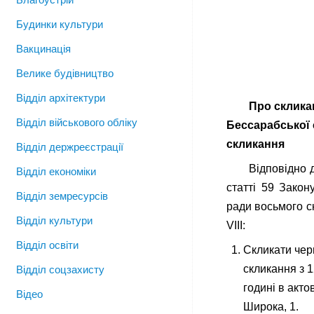
Будинки культури
Вакцинація
Велике будівництво
Відділ архітектури
Про скликан
Відділ військового обліку
Бессарабської
скликання
Відділ держреєстрації
Відповідно д
Відділ економіки
статті 59 Закон
Відділ земресурсів
ради восьмого с
Відділ культури
VІІІ:
Відділ освіти
Скликати чер
скликання з 1
Відділ соцзахисту
годині в акто
Відео
Широка, 1.