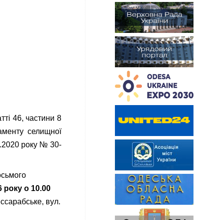
атті 46, частини 8
ламенту селищної
.2020 року № 30-
осьмого
6 року о 10.00
ссарабське, вул.