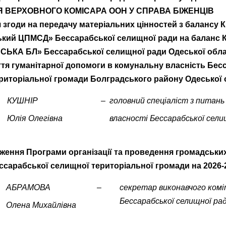
 ВЕРХОВНОГО КОМІСАРА ООН У СПРАВА БІЖЕНЦІВ
 згоди на передачу матеріальних цінностей з балансу 
кий ЦПМСД» Бессарабської селищної ради на баланс 
ЬКА БЛ» Бессарабської селищної ради Одеської обла
тя гуманітарної допомоги в комунальну власність Бес
риторіальної громади Болградського району Одеської 
КУШНІР
–
головний спеціаліст з питань
Юлія Олегівна
власності
Бессарабської
сели
ження Програми організації та проведення громадських
ессарабської селищної територіальної громади на 2026-
АБРАМОВА
–
секретар виконавчого ком
Бессарабської селищної ра
Олена Михайлівна