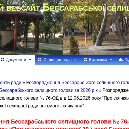
й вебсайт Бессарабської сели
Документи
Селищна рада
Виконком
Пі
енти ради
»
Розпорядження Бессарабського селищного го
ессарабського селищного голови за 2026 рік
» Розпорядже
селищного голови № 76-ОД від 12.06.2026 року “Про скликан
ької селищної ради восьмого скликання”
ня Бессарабського селищного голови № 76-