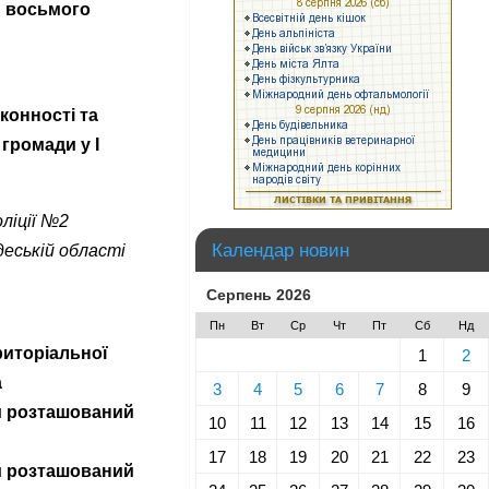
и восьмого
конності та
громади у І
ліції №2
Календар новин
еській області
Серпень 2026
Пн
Вт
Ср
Чт
Пт
Сб
Нд
риторіальної
1
2
а
3
4
5
6
7
8
9
й розташований
10
11
12
13
14
15
16
17
18
19
20
21
22
23
й розташований