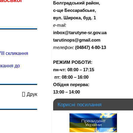
рабської
Болградський район,
с-ще Бессарабське,
вул. Широка, буд. 1
e-mail:
inbox@tarutyne-sr.gov.ua
tarutinops@gmail.com
телефон:
(04847) 4-80-13
IIІ скликання
РЕЖИМ РОБОТИ:
икання до
пн-чт:
08:00 – 17:15
п
т:
08:00 – 16:00
Обідня перерва:
13:00 – 14:00
Друк
Корисні посилання