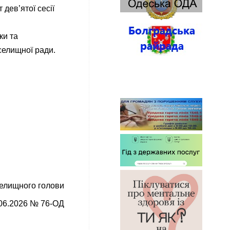
дев’ятої сесії
ки та
селищної ради.
елищного голови
.06.2026 № 76-ОД