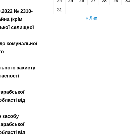
24
25
26
27
28
29
30
31
.2022 № 2310-
« Лип
айна (крім
ської селищної
 до комунальної
го
льного захисту
ласності
сарабської
бласті від
о засобу
сарабської
бласті від