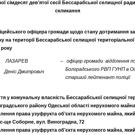
ої сімдесят дев’ятої сесії Бессарабської селищної рад
скликання
ліцейського офіцера громади щодо стану дотримання за
у на території Бессарабської селищної територіальної 
6 року
ЛАЗАРЕВ
–
офіцер громади відділення по
Болградського РВП ГУНП в Од
Деніс Дмитрович
старший лейтенант поліції
тя у комунальну власність Бессарабської селищної те
градського району Одеської області нерухомого майн
лення права узуфрукта об’єкта нерухомого майна, яки
 с-ще Соборне, вул. Виноградна, 72
лення права узуфрукта об’єкта нерухомого майна, яки