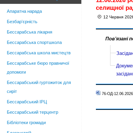
12.06.2026 р
селищної ра
Апаратна нарада
12 Червня 202
Безбар'єрність
Бессарабська лікарня
Пов’язані 
Бессарабська спортшкола
Бессарабська школа мистецтв
Засідан
Бессарабське бюро правничої
Докумен
допомоги
засідан
Бессарабський гуртожиток для
сиріт
76-ОД-12.06.202
Бессарабський ІРЦ
Бессарабський терцентр
Бібліотеки громади
Благоустрій