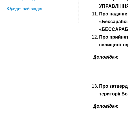
УПРАВЛІННЯ
Юридичний відділ
Про надання
«Бессарабсь
«БЕССАРАБС
Про прийнят
селищної те
Доповідач:
Про затверд
території Б
Доповідач: