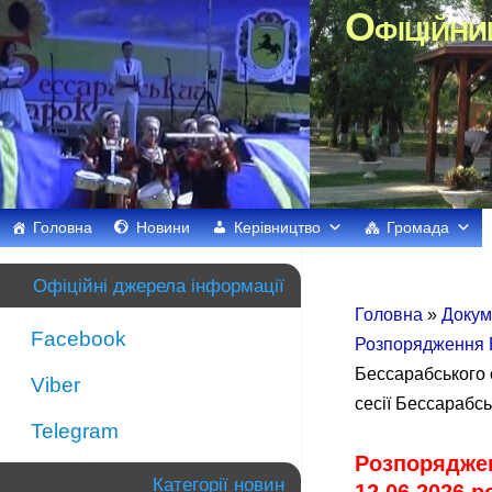
Офіційни
Головна
Новини
Керівництво
Громада
Офіційні джерела інформації
Головна
»
Докум
Facebook
Розпорядження Б
Бессарабського 
Viber
сесії Бессарабс
Telegram
Розпоряджен
Категорії новин