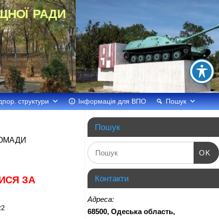
щної ради
дпор. структури
Інформація для ВПО
Пошук
Пошук
РОМАДИ
OK
Контакти
ИСЯ ЗА
Адреса:
22
68500, Одеська область,