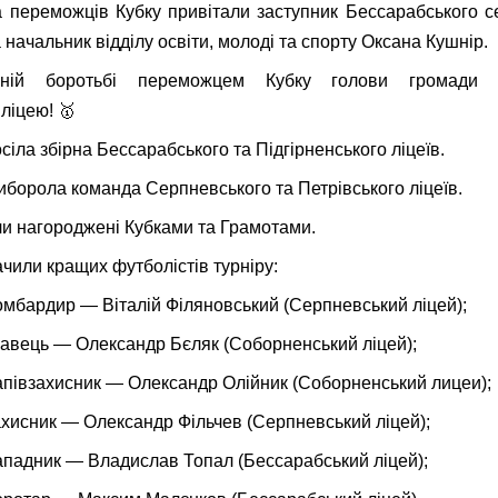
а переможців Кубку привітали заступник Бессарабського 
 начальник відділу освіти, молоді та спорту Оксана Кушнір.
ній боротьбі переможцем Кубку голови громади 
ліцею! 🥇
посіла збірна Бессарабського та Підгірненського ліцеїв.
 виборола команда Серпневського та Петрівського ліцеїв.
и нагороджені Кубками та Грамотами.
ачили кращих футболістів турніру:
омбардир — Віталій Філяновський (Серпневський ліцей);
равець — Олександр Бєляк (Соборненський ліцей);
апівзахисник — Олександр Олійник (Соборненський лицеи);
ахисник — Олександр Фільчев (Серпневський ліцей);
ападник — Владислав Топал (Бессарабський ліцей);