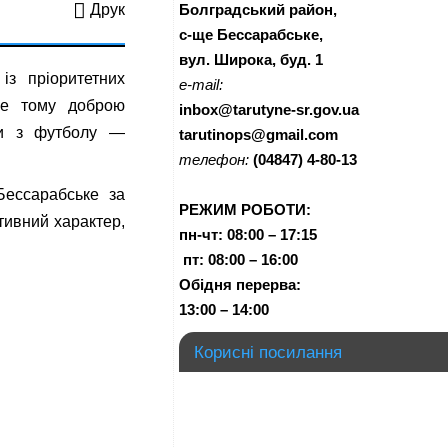
Болградський район,
Друк
с-ще Бессарабське,
вул. Широка, буд. 1
із пріоритетних
e-mail:
ме тому доброю
inbox@tarutyne-sr.gov.ua
ди з футболу —
tarutinops@gmail.com
телефон:
(04847) 4-80-13
Бессарабське за
РЕЖИМ РОБОТИ:
тивний характер,
пн-чт:
08:00 – 17:15
п
т:
08:00 – 16:00
Обідня перерва:
13:00 – 14:00
Корисні посилання