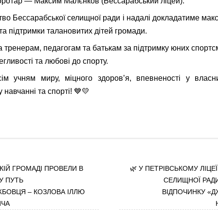
оротар — Максим Малєнков (Бессарабський ліцей).
тво Бессарабської селищної ради і надалі докладатиме мак
та підтримки талановитих дітей громади.
 тренерам, педагогам та батькам за підтримку юних спортс
егливості та любові до спорту.
ім учням миру, міцного здоров’я, впевненості у власн
у навчанні та спорті! 💙💛
КІЙ ГРОМАДІ ПРОВЕЛИ В
🌿 У ПЕТРІВСЬКОМУ ЛІЦЕ
У ПУТЬ
СЕЛИЩНОЇ РАДИ
БОВЦЯ – КОЗЛОВА ІЛЛЮ
ВІДПОЧИНКУ «Д
ИЧА