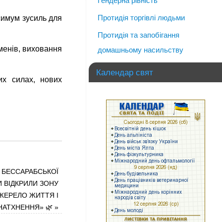
Гендерна рівність
Протидія торгівлі людьми
симум зусиль для
Протидія та запобігання
менів, виховання
домашньому насильству
Календар свят
их силах, нових
Ї БЕССАРАБСЬКОЇ
 ВІДКРИЛИ ЗОНУ
ЖЕРЕЛО ЖИТТЯ І
НАТХНЕННЯ» 🌿
»