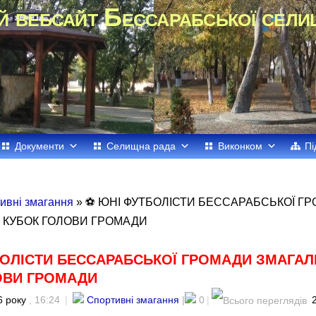
й вебсайт Бессарабської сели
Документи
Селищна рада
Виконком
Пі
ивні змагання
» ⚽️ ЮНІ ФУТБОЛІСТИ БЕССАРАБСЬКОЇ Г
 КУБОК ГОЛОВИ ГРОМАДИ
БОЛІСТИ БЕССАРАБСЬКОЇ ГРОМАДИ ЗМАГАЛ
ОВИ ГРОМАДИ
6 року
, 16:24
|
Спортивні змагання
|
0
|