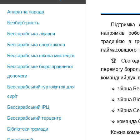
Апаратна нарада
Безбар'єрність
Підтримка 
напрямків роб
Бессарабська лікарня
традицією в г
Бессарабська спортшкола
наймасовішого т
Бессарабська школа мистецтв
🏆 Сьогодн
Бессарабське бюро правничої
перемогу бороли
допомоги
командний дух, 
Бессарабський гуртожиток для
🔹 збірна Бе
сиріт
🔹 збірна Ві
Бессарабський ІРЦ
🔹 збірна Се
Бессарабський терцентр
🔹 команда 
Бібліотеки громади
Кожна коман
Благоустрій