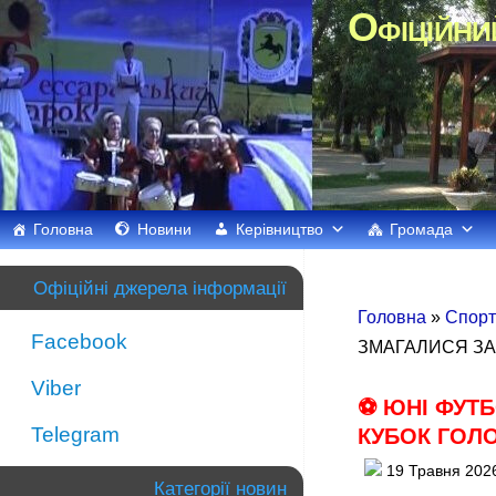
Офіційни
Головна
Новини
Керівництво
Громада
Офіційні джерела інформації
Головна
»
Спорт
Facebook
ЗМАГАЛИСЯ ЗА
Viber
⚽️ ЮНІ ФУТ
Telegram
КУБОК ГОЛ
19 Травня 202
Категорії новин