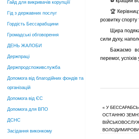
⚽️ кращий в
Гайд для викривачів корупціїї
🏆 Керівниц
Гід з державних послуг
розвитку спорту 
Гордість Бессарабщини
Щира подяка
Громадські обговорення
сили духу, напол
ДЕНЬ ЖАЛОБИ
Бажаємо вс
Держпраці
перемог, успіхів 
Держпродспоживслужба
Допомога від благодійних фондів та
організацій
Допомога від ЄС
«
У БЕССАРАБСЬ
Допомога для ВПО
ОСТАННЮ ЗЕМН
ДСНС
ВІЙСЬКОВОСЛУЖ
ВОЛОДИМИРОВ
Засідання виконкому