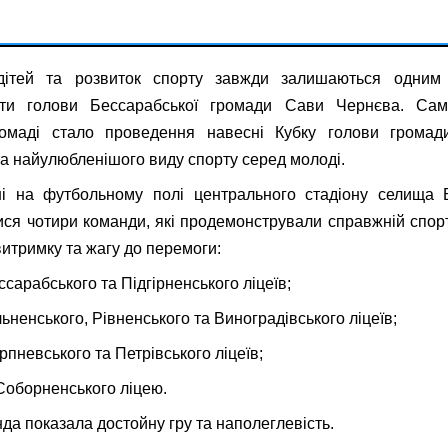
дітей та розвиток спорту завжди залишаються одним 
оти голови Бессарабської громади Сави Чернєва. Са
ромаді стало проведення навесні Кубку голови грома
а найулюбленішого виду спорту серед молоді.
і на футбольному полі центрального стадіону селища 
ся чотири команди, які продемонстрували справжній спор
витримку та жагу до перемоги:
ссарабського та Підгірненського ліцеїв;
льненського, Рівненського та Виноградівського ліцеїв;
рпневського та Петрівського ліцеїв;
Соборненського ліцею.
да показала достойну гру та наполеглевість.