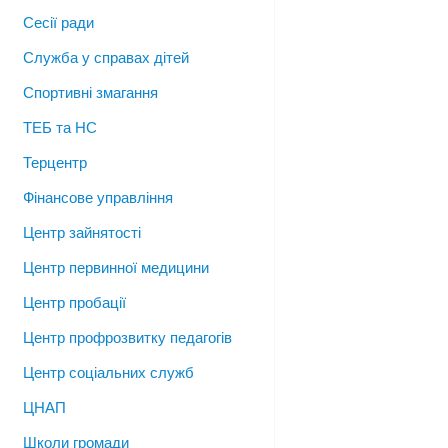
Сесії ради
Служба у справах дітей
Спортивні змагання
ТЕБ та НС
Терцентр
Фінансове управління
Центр зайнятості
Центр первинної медицини
Центр пробації
Центр профрозвитку педагогів
Центр соціальних служб
ЦНАП
Школи громади