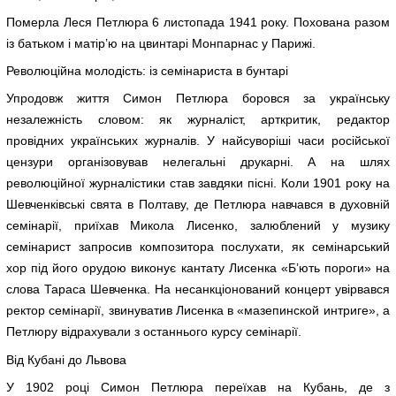
Померла Леся Петлюра 6 листопада 1941 року. Похована разом
із батьком і матір’ю на цвинтарі Монпарнас у Парижі.
Революційна молодість: із семінариста в бунтарі
Упродовж життя Симон Петлюра боровся за українську
незалежність словом: як журналіст, арткритик, редактор
провідних українських журналів. У найсуворіші часи російської
цензури організовував нелегальні друкарні. А на шлях
революційної журналістики став завдяки пісні. Коли 1901 року на
Шевченківські свята в Полтаву, де Петлюра навчався в духовній
семінарії, приїхав Микола Лисенко, залюблений у музику
семінарист запросив композитора послухати, як семінарський
хор під його орудою виконує кантату Лисенка «Б’ють пороги» на
слова Тараса Шевченка. На несанкціонований концерт увірвався
ректор семінарії, звинуватив Лисенка в «мазепинской интриге», а
Петлюру відрахували з останнього курсу семінарії.
Від Кубані до Львова
У 1902 році Симон Петлюра переїхав на Кубань, де з