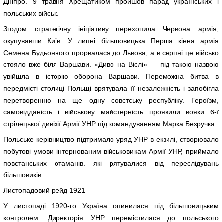
Дніпро. 9 травня Хрещатиком пройшов парад українських і
польських військ.
Згодом стратегічну ініціативу перехопила Червона армія,
окупувавши Київ. У липні більшовицька Перша кінна армія
Семена Будьонного прорвалася до Львова, а в серпні це військо
стояло вже біля Варшави. «Диво на Віслі» — під такою назвою
увійшла в історію оборона Варшави. Переможна битва в
передмісті столиці Польщі врятувала її незалежність і запобігла
перетворенню на ще одну совєтську республіку. Героїзм,
самовідданість і військову майстерність проявили вояки 6-ї
стрілецької дивізії Армії УНР під командуванням Марка Безручка.
Польське керівництво підтримало уряд УНР в екзилі, створювало
побутові умови інтернованим військовикам Армії УНР, приймало
повстанських отаманів, які рятувалися від переслідувань
більшовиків.
Листопадовий рейд 1921
У листопаді 1920-го Україна опинилася під більшовицьким
контролем. Директорія УНР перемістилася до польського