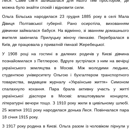
Леся. Саме сім’я залишалася для нього тим простором, де
можна було знайти спокій і відновити сили.
Ольга Більська народилася 23 грудня 1885 року в селі Мала
Дівиця Полтавської губернії. Рано осиротіла, вихованням
дівчинки займалася бабуся. На відмінно, зі званням домашнього
вчителя закінчила Прилуцьку жіночу гімназію. Перебралася в
Київ, де працювала у приватній гімназії Жеребецької.
У 1908 році на гостині в далеких родичів у Києві дівчина
познайомилася з Петлюрою. Вдруге зустрілася з ним на вечірці
українського земляцтва в Москві. Між молодими людьми,
студенткою університету Ольгою і бухгалтером транспортного
товариства, видавцем журналу «Українське життя» Симоном
спалахнуло кохання. Пара брала активну участь у житті
української діаспори в Москві: влаштовували концерти,
літературні вечори тощо. З 1910 року жили в цивільному шлюбі.
25 жовтня 1911 року народилася донька Леся. Повінчалася пара
18 січня 1915 року.
З 1917 року родина в Києві. Ольга разом із чоловіком пірнули у