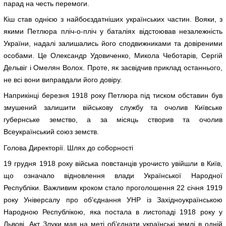
парад на честь перемоги.
Кіш став однією з найбоєздатніших українських частин. Вояки, з
якими Петлюра пліч-о-пліч у баталіях відстоював незалежність
України, надалі залишались його сподвижниками та довіреними
особами. Це Олександр Удовиченко, Микола Чеботарів, Сергій
Дельвіг і Омелян Волох. Проте, як засвідчив приклад останнього,
не всі вони виправдали його довіру.
Наприкінці березня 1918 року Петлюра під тиском обставин був
змушений залишити військову службу та очолив Київське
губернське земство, а за місяць створив та очолив
Всеукраїнський союз земств.
Голова Директорії. Шлях до соборності
19 грудня 1918 року війська повстанців урочисто увійшли в Київ,
що означало відновлення влади Української Народної
Республіки. Важливим кроком стало проголошення 22 січня 1919
року Універсалу про об’єднання УНР із Західноукраїнською
Народною Республікою, яка постала в листопаді 1918 року у
Львові. Акт Злуки мав на меті об’єднати українські землі в одній