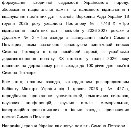
формування історичної свідомості Українського народу,
збереження національної пам’яті та належного відзначення і
вшанування пам’ятних дат і ювілеїв, Верховна Рада України 18
грудня 2025 року ухвалила Постанову № 4748-IX «Про
відзначення пам’ятних дат і ювілеїв у 2026-2027 роках» з
Додатком № 3 «Про заходи зі вшанування пам’яті Симона
Петлюри», яким визначено: враховуючи винятковий внесок
Симона Петлюри в опір російській агресії, в українське
державотворення початку XX століття у травні 2026 року
провести на державному рівні заходи до 100-річчя дня пам’яті
Симона Петлюри.
Крім того, планом заходів, затвердженим розпорядженням
Кабінету Міністрів України від 1 травня 2026 р. № 427-р,
передбачено проведення урочистостей, тематичних виставок,
наукових конференцій, круглих столів, меморіальних,
інформаційно-просвітницьких та інших заходів, присвячених
постаті Симона Петлюри.
Наприкінці травня Україна вшановує пам’ять Симона Петлюри –