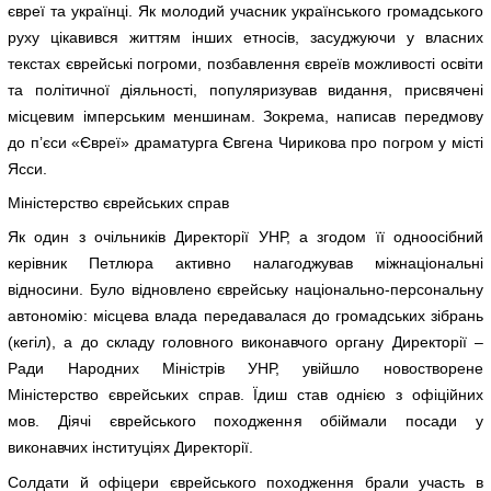
євреї та українці. Як молодий учасник українського громадського
руху цікавився життям інших етносів, засуджуючи у власних
текстах єврейські погроми, позбавлення євреїв можливості освіти
та політичної діяльності, популяризував видання, присвячені
місцевим імперським меншинам. Зокрема, написав передмову
до п’єси «Євреї» драматурга Євгена Чирикова про погром у місті
Ясси.
Міністерство єврейських справ
Як один з очільників Директорії УНР, а згодом її одноосібний
керівник Петлюра активно налагоджував міжнаціональні
відносини. Було відновлено єврейську національно-персональну
автономію: місцева влада передавалася до громадських зібрань
(кегіл), а до складу головного виконавчого органу Директорії –
Ради Народних Міністрів УНР, увійшло новостворене
Міністерство єврейських справ. Їдиш став однією з офіційних
мов. Діячі єврейського походження обіймали посади у
виконавчих інституціях Директорії.
Солдати й офіцери єврейського походження брали участь в