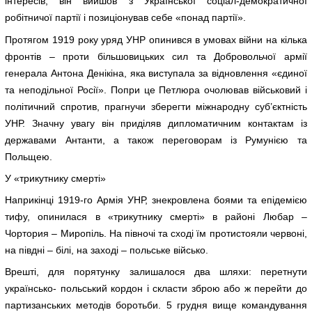
інтересів, він вийшов з Української соціал-демократичної
робітничої партії і позиціонував себе «понад партії».
Протягом 1919 року уряд УНР опинився в умовах війни на кілька
фронтів – проти більшовицьких сил та Добровольчої армії
генерала Антона Денікіна, яка виступала за відновлення «єдиної
та неподільної Росії». Попри це Петлюра очолював військовий і
політичний спротив, прагнучи зберегти міжнародну суб’єктність
УНР. Значну увагу він приділяв дипломатичним контактам із
державами Антанти, а також переговорам із Румунією та
Польщею.
У «трикутнику смерті»
Наприкінці 1919-го Армія УНР, знекровлена боями та епідемією
тифу, опинилася в «трикутнику смерті» в районі Любар –
Чортория – Миропіль. На півночі та сході їм протистояли червоні,
на півдні – білі, на заході – польське військо.
Врешті, для порятунку залишалося два шляхи: перетнути
українсько- польський кордон і скласти зброю або ж перейти до
партизанських методів боротьби. 5 грудня вище командування