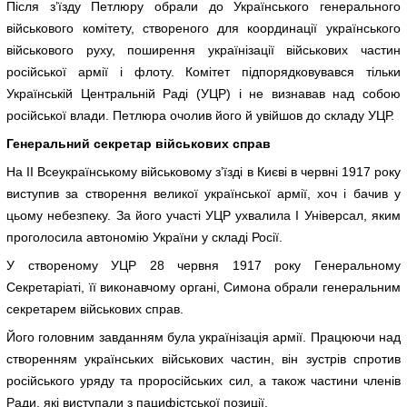
Після з’їзду Петлюру обрали до Українського генерального
військового комітету, створеного для координації українського
військового руху, поширення українізації військових частин
російської армії і флоту. Комітет підпорядковувався тільки
Українській Центральній Раді (УЦР) і не визнавав над собою
російської влади. Петлюра очолив його й увійшов до складу УЦР.
Генеральний секретар військових справ
На ІІ Всеукраїнському військовому з’їзді в Києві в червні 1917 року
виступив за створення великої української армії, хоч і бачив у
цьому небезпеку. За його участі УЦР ухвалила І Універсал, яким
проголосила автономію України у складі Росії.
У створеному УЦР 28 червня 1917 року Генеральному
Секретаріаті, її виконавчому органі, Симона обрали генеральним
секретарем військових справ.
Його головним завданням була українізація армії. Працюючи над
створенням українських військових частин, він зустрів спротив
російського уряду та проросійських сил, а також частини членів
Ради, які виступали з пацифістської позиції.