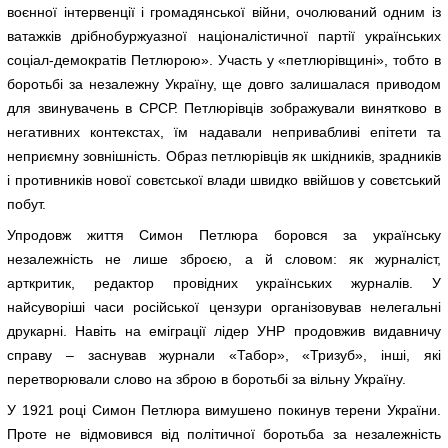
воєнної інтервенції і громадянської війни, очолюваний одним із
ватажків дрібнобуржуазної націоналістичної партії українських
соціал-демократів Петлюрою». Участь у «петлюрівщині», тобто в
боротьбі за незалежну Україну, ще довго залишалася приводом
для звинувачень в СРСР. Петлюрівців зображували винятково в
негативних контекстах, їм надавали непривабливі епітети та
неприємну зовнішність. Образ петлюрівців як шкідників, зрадників
і противників нової совєтської влади швидко ввійшов у совєтський
побут.
Упродовж життя Симон Петлюра боровся за українську
незалежність не лише зброєю, а й словом: як журналіст,
арткритик, редактор провідних українських журналів. У
найсуворіші часи російської цензури організовував нелегальні
друкарні. Навіть на еміграції лідер УНР продовжив видавничу
справу – заснував журнали «Табор», «Тризуб», інші, які
перетворювали слово на зброю в боротьбі за вільну Україну.
У 1921 році Симон Петлюра вимушено покинув терени України.
Проте не відмовився від політичної боротьба за незалежність