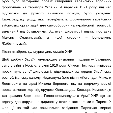
руху було узгоджено проєкт створення єврейських збройних
формувань на території України. 4 вересня 1921 року, під час
підготовки до Другого зимового походу, було укладено
Карлсбадську угоду, яка передбачала формування єврейських
військових організацій для самооборони на українській території,
звільненій від більшовиків. Від імені Директорії підпис поставив
Максим Славинський, а іншої сторони – Володимир
Жаботинський.
Пісня як зброя: культурна дипломатія УНР
Щоб здобути Україні міжнародне визнання і підтримку Західного
світу у війні з Росією, в січні 1919 року Симон Петлюра ініціював
проєкт культурної дипломатії, відрядивши за кордон Українську
республіканську капелу. Надихнула його пісня «Легенда» Миколи
Леонтовича на вірші Миколи Вороного, яку на творчому ювілеї
поета виконав хор під орудою Олександра Кошиця. Композиція
так вразила Верховного Головнокомандувача Армії УНР, що він
одразу дав доручення диригенту їхати з гастролями в Париж. У
Франції на той час починалися засідання Паризької мирної