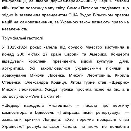
конференції, де лідери держав-переможниць у Першій світовій
війні кроїли повоєнну мапу світу. Симон Петлюра сподівався, що
згідно із заявленим президентом США Вудро Вільсоном правом
націй на самовизначення, за Україною також визнають право на
незалежність.
Тріумфальні гастролі
У 1919-1924 роках капела під орудою Маестро виступила в
понад 200 містах 17 країн Європи та Америки. Концерти
відвідували королеви, президенти, відомі культурні діячі,
арткритики. Усі захоплювалися українськими піснями в
аранжуванні Миколи Лисенка, Миколи Леонтовича, Кирила
Стеценка, Олександра Кошиця. Хітом турне став «Щедрик»
Миколи Леонтовича. Усюди публіка просила пісню на біс, а в
залах лунало «Vive 1’Ukraine!».
«Шедевр народного мистецтва», – писали про перлину
композитора в Брюсселі. «Найкраща пісня репертуару», —
зазначали критики Лондона. «Хто пережив прекрасні співи
Української республіканської капели, не може не полюбити