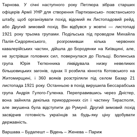
Тарнова. У січні наступного року Петлюра зібрав старших
офіцерів Армії УНР для створення Партизансько- повстанського
штабу, щоб організувати похід, відомий як Листопадовий рейд,
або Другий зимовий похід. Він відбувся у жовтні — листопаді
1921 року трьома групами. Подільська під проводом Михайла
Палія-Сидорянського, розгромивши кілька червоних
кавалерійських частин, дійшла до Бородянки на Київщині, але,
не зустрівши головних сил, повернулася до Польщі. Волинська
група Юрія Тютюнника ліквідувала низку невеликих
більшовицьких загонів, однак її розбила кіннота Котовського на
Житомирщині, і 360 вояків розстріляли під селом Базар 21
листопада 1921 року. Останньою в похід вирушила Бессарабська
група Андрія Гулого-Гуленка. Переправившись через Дністер,
вона зайняла декілька прикордонних сіл і частину Тирасполя,
але змушена була відступити до Румунії. Другий зимовий похід
засвідчив готовність українців за будь-яку ціну здобувати
державність.
Варшава – Будапешт – Відень – Женева – Париж