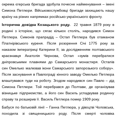
окрема єгерська бригада здобула почесне найменування – імені
Симона Петлюри. Військовослужбовці бригади захищають нашу
країну на різних напрямках російсько-українського фронту.
Історична довідка Козацького роду.
22 травня 1879 року в
родині з історією, що сягає кількох століть, народився Симон
Петлюра. Симонів прапрадід – Остап Петлюра був отаманом
Платнірівського куреня. Після розорення Січі 1775 року за
наказом імператриці Катерини ІІ, за дослідженням полтавського
краєзнавця Анатолія Чернова, Остап «зумів перебратися
дніпровськими плавнями до Самарського монастиря. Остапів
син Омелько малював ікони Самарського запорозького собору».
Після заснування в Павлограді кінного заводу Омелько Петлюра
влаштувався туди на роботу. Згодом народився син Павло – дід
Симона Петлюри. Той перебрався до Полтави, де організував
візницьке підприємство, а його син Василь успадкував родинну
справу та розширив її. Василь Петлюра помер 1909 року.
Бабуся по батьковій лінії – Ганна Петлюра, у дівоцтві Чоловська,
походила зі священицького роду. Після смерті чоловіка