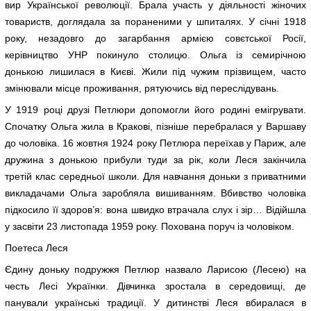
вир Української революції. Брала участь у діяльності жіночих
товариств, доглядала за пораненими у шпиталях. У січні 1918
року, незадовго до загарбання армією совєтської Росії,
керівництво УНР покинуло столицю. Ольга із семирічною
донькою лишилася в Києві. Жили під чужим прізвищем, часто
змінювали місце проживання, рятуючись від переслідувань.
У 1919 році друзі Петлюри допомогли його родині емігрувати.
Спочатку Ольга жила в Кракові, пізніше перебралася у Варшаву
до чоловіка. 16 жовтня 1924 року Петлюра переїхав у Париж, але
дружина з донькою прибули туди за рік, коли Леся закінчила
третій клас середньої школи. Для навчання доньки з приватними
викладачами Ольга заробляла вишиванням. Вбивство чоловіка
підкосило її здоров’я: вона швидко втрачала слух і зір… Відійшла
у засвіти 23 листопада 1959 року. Похована поруч із чоловіком.
Поетеса Леся
Єдину доньку подружжя Петлюр назвало Ларисою (Лесею) на
честь Лесі Українки. Дівчинка зростала в середовищі, де
панували українські традиції. У дитинстві Леся вбиралася в