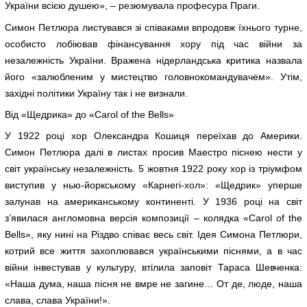
України всією душею», – резюмувала професура Праги.
Симон Петлюра листувався зі співаками впродовж їхнього турне,
особисто лобіював фінансування хору під час війни за
незалежність України. Вражена нідерландська критика назвала
його «залюбленим у мистецтво головнокомандувачем». Утім,
західні політики Україну так і не визнали.
Від «Щедрика» до «Carol of the Bells»
У 1922 році хор Олександра Кошиця переїхав до Америки.
Симон Петлюра далі в листах просив Маестро піснею нести у
світ українську незалежність. 5 жовтня 1922 року хор із тріумфом
виступив у нью-йоркському «Карнегі-хол»: «Щедрик» уперше
залунав на американському континенті. У 1936 році на світ
з’явилася англомовна версія композиції – колядка «Carol of the
Bells», яку нині на Різдво співає весь світ. Ідея Симона Петлюри,
котрий все життя захоплювався українськими піснями, а в час
війни інвестував у культуру, втілила заповіт Тараса Шевченка:
«Наша дума, наша пісня не вмре не загине… От де, люде, наша
слава, слава України!».