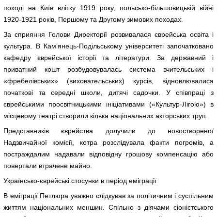
поході на Київ влітку 1919 року, польсько-більшовицькій війні
1920-1921 років, Першому та Другому зимових походах.
За сприяння Голови Директорії розвивалася єврейська освіта і
культура. В Кам’янець-Подільському університеті започатковано
кафедру єврейської історії та літератури. За державний і
приватний кошт розбудовувалась система вчительських і
«фребелівських» (виховательських) курсів, відновлювалися
початкові та середні школи, дитячі садочки. У співпраці з
єврейськими просвітницькими ініціативами («Культур-Лігою») в
місцевому театрі створили кілька національних акторських труп.
Представників єврейства долучили до новоствореної
Надзвичайної комісії, котра розслідувала факти погромів, а
постраждалим надавали відповідну грошову компенсацію або
повертали втрачене майно.
Українсько-єврейські стосунки в період еміграції
В еміграції Петлюра уважно слідкував за політичним і суспільним
життям національних меншин. Спільно з діячами сіоністського