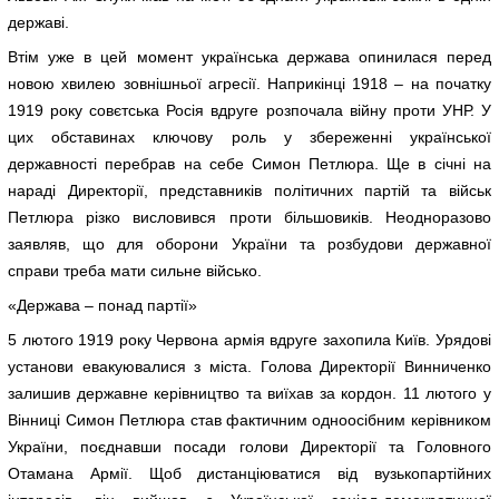
державі.
Втім уже в цей момент українська держава опинилася перед
новою хвилею зовнішньої агресії. Наприкінці 1918 – на початку
1919 року совєтська Росія вдруге розпочала війну проти УНР. У
цих обставинах ключову роль у збереженні української
державності перебрав на себе Симон Петлюра. Ще в січні на
нараді Директорії, представників політичних партій та військ
Петлюра різко висловився проти більшовиків. Неодноразово
заявляв, що для оборони України та розбудови державної
справи треба мати сильне військо.
«Держава – понад партії»
5 лютого 1919 року Червона армія вдруге захопила Київ. Урядові
установи евакуювалися з міста. Голова Директорії Винниченко
залишив державне керівництво та виїхав за кордон. 11 лютого у
Вінниці Симон Петлюра став фактичним одноосібним керівником
України, поєднавши посади голови Директорії та Головного
Отамана Армії. Щоб дистанціюватися від вузькопартійних