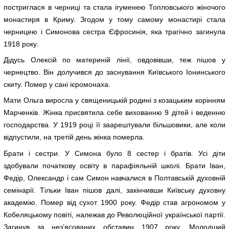
постриглася в черниці та стала ігуменею Топловського жіночого
монастиря в Криму. Згодом у тому самому монастирі стала
черницею і Симонова сестра Єфросинія, яка трагічно загинула
1918 року.
Дідусь Олексій по материній лінії, овдовівши, теж пішов у
чернецтво. Він долучився до заснування Київського Іонинського
скиту. Помер у сані ієромонаха.
Мати Ольга виросла у священицькій родині з козацьким корінням
Марченків. Жінка присвятила себе вихованню 9 дітей і веденню
господарства. У 1919 році її заарештували більшовики, але коли
відпустили, на третій день жінка померла.
Брати і сестри. У Симона було 8 сестер і братів. Усі діти
здобували початкову освіту в парафіяльній школі. Брати Іван,
Федір, Олександр і сам Симон навчалися в Полтавській духовній
семінарії. Тільки Іван пішов далі, закінчивши Київську духовну
академію. Помер від сухот 1900 року. Федір став агрономом у
Кобеляцькому повіті, належав до Революційної української партії.
Загинув за нез’ясованих обставин 1907 року. Молодший