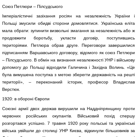
Союз Петлюри – Пілсудського
Імперіалістичні зазіхання росіян на незалежність України і
Польщі змусили обидві сторони домовлятися. Українська еліта
мала обрати: зупинити визвольні змагання за незалежність або ж
продовжити боротьбу, укласти договір, поступившись
територіями. Петлюра обрав друге. Переговори завершилися
підписанням Варшавського договору, відомого як союз Петлюри
– Пілсудського. В обмін на визнання незалежності УНР і військову
допомогу до Польщі відходили Галичина і Західна Волинь. «Це
була вимушена поступка з метою зберегти державність на решті
території», – переконаний історик, професор Владислав
Верстюк.
1920: в обороні Європи
Союзні армії двох держав вирушили на Наддніпрянщину проти
червоних російських окупантів. Військовий похід спершу
розгортався успішно. 7 травня 1920 року польські та українські
війська увійшли до столиці УНР Києва, відкинули більшовиків за