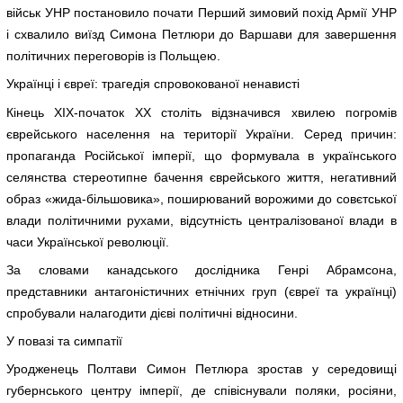
військ УНР постановило почати Перший зимовий похід Армії УНР
і схвалило виїзд Симона Петлюри до Варшави для завершення
політичних переговорів із Польщею.
Українці і євреї: трагедія спровокованої ненависті
Кінець ХІХ-початок ХХ століть відзначився хвилею погромів
єврейського населення на території України. Серед причин:
пропаганда Російської імперії, що формувала в українського
селянства стереотипне бачення єврейського життя, негативний
образ «жида-більшовика», поширюваний ворожими до совєтської
влади політичними рухами, відсутність централізованої влади в
часи Української революції.
За словами канадського дослідника Генрі Абрамсона,
представники антагоністичних етнічних груп (євреї та українці)
спробували налагодити дієві політичні відносини.
У повазі та симпатії
Уродженець Полтави Симон Петлюра зростав у середовищі
губернського центру імперії, де співіснували поляки, росіяни,