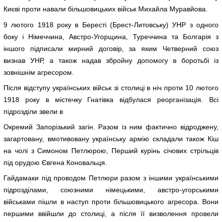
Києві проти навали більшовицьких військ Михайла Муравйова.
9 лютого 1918 року в Бересті (Брест-Литовську) УНР з одного
боку і Німеччина, Австро-Угорщина, Туреччина та Болгарія з
іншого підписали мирний договір, за яким Четверний союз
визнав УНР, а також надав збройну допомогу в боротьбі із
зовнішнім агресором.
Після відступу українських військ зі столиці в ніч проти 10 лютого
1918 року в містечку Гнатівка відбулася реорганізація. Всі
підрозділи звели в
Окремий Запорізький загін. Разом із ним фактично відроджену,
загартовану, вмотивовану українську армію складали також Кіш
на чолі з Симоном Петлюрою, Перший курінь січових стрільців
під орудою Євгена Коновальця.
Гайдамаки під проводом Петлюри разом з іншими українськими
підрозділами, союзними німецькими, австро-угорськими
військами пішли в наступ проти більшовицького агресора. Вони
першими ввійшли до столиці, а після її визволення провели