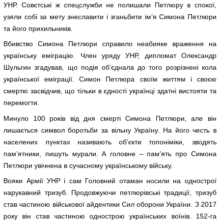
УНР. Совєтські ж спецслужби не полишали Петлюру в спокої,
узяли собі за мету знеславити і зганьбити ім’я Симона Петлюри
та його прихильників.
Вбивство Симона Петлюри справило неабияке враження на
українську еміграцію. Член уряду УНР, дипломат Олександр
Шульгин згадував, що подія об’єднала до того розрізнені кола
української еміграції. Симон Петлюра своїм життям і своєю
смертю засвідчив, що тільки в єдності українці здатні вистояти та
перемогти.
Минуло 100 років від дня смерті Симона Петлюри, але він
лишається символ боротьби за вільну Україну. На його честь в
населених пунктах називають об’єкти топоніміки, зводять
пам’ятники, пишуть мурали. А головне – пам’ять про Симона
Петлюри увічнена в сучасному українському війську.
Вояки Армії УНР і сам Головний отаман носили на однострої
нарукавний тризуб. Продовжуючи петлюрівські традиції, тризуб
став частиною військової айдентики Сил оборони України. З 2017
року він став частиною однострою українських воїнів. 152-га