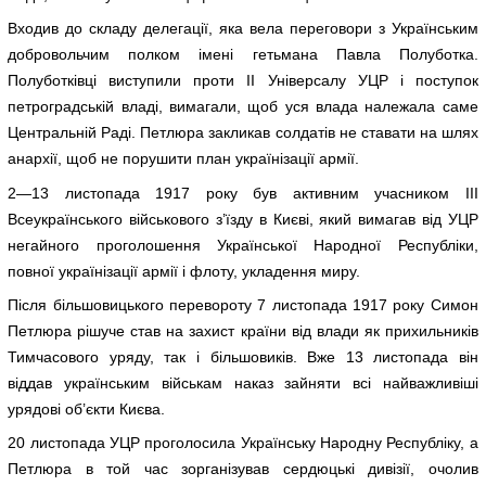
Входив до складу делегації, яка вела переговори з Українським
добровольчим полком імені гетьмана Павла Полуботка.
Полуботківці виступили проти II Універсалу УЦР і поступок
петроградській владі, вимагали, щоб уся влада належала саме
Центральній Раді. Петлюра закликав солдатів не ставати на шлях
анархії, щоб не порушити план українізації армії.
2—13 листопада 1917 року був активним учасником ІІІ
Всеукраїнського військового з’їзду в Києві, який вимагав від УЦР
негайного проголошення Української Народної Республіки,
повної українізації армії і флоту, укладення миру.
Після більшовицького перевороту 7 листопада 1917 року Симон
Петлюра рішуче став на захист країни від влади як прихильників
Тимчасового уряду, так і більшовиків. Вже 13 листопада він
віддав українським військам наказ зайняти всі найважливіші
урядові об’єкти Києва.
20 листопада УЦР проголосила Українську Народну Республіку, а
Петлюра в той час зорганізував сердюцькі дивізії, очолив