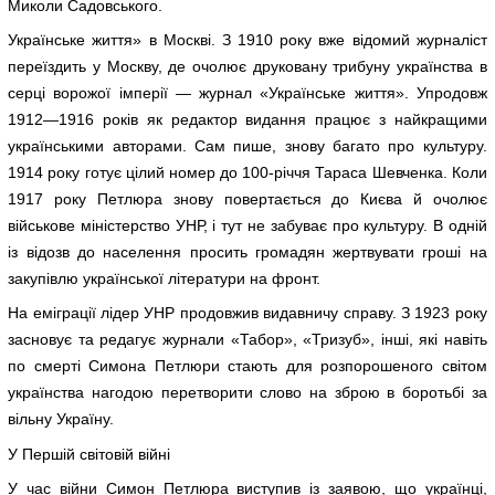
Миколи Садовського.
Українське життя» в Москві. З 1910 року вже відомий журналіст
переїздить у Москву, де очолює друковану трибуну українства в
серці ворожої імперії — журнал «Українське життя». Упродовж
1912—1916 років як редактор видання працює з найкращими
українськими авторами. Сам пише, знову багато про культуру.
1914 року готує цілий номер до 100-річчя Тараса Шевченка. Коли
1917 року Петлюра знову повертається до Києва й очолює
військове міністерство УНР, і тут не забуває про культуру. В одній
із відозв до населення просить громадян жертвувати гроші на
закупівлю української літератури на фронт.
На еміграції лідер УНР продовжив видавничу справу. З 1923 року
засновує та редагує журнали «Табор», «Тризуб», інші, які навіть
по смерті Симона Петлюри стають для розпорошеного світом
українства нагодою перетворити слово на зброю в боротьбі за
вільну Україну.
У Першій світовій війні
У час війни Симон Петлюра виступив із заявою, що українці,