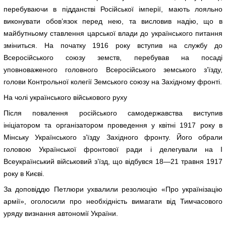
перебуваючи в підданстві Російської імперії, мають лояльно
виконувати обов’язок перед нею, та висловив надію, що в
майбутньому ставлення царської влади до українського питання
зміниться. На початку 1916 року вступив на службу до
Всеросійського союзу земств, перебував на посаді
уповноваженого головного Всеросійського земського з’їзду,
голови Контрольної колегії Земського союзу на Західному фронті.
На чолі українського військового руху
Після повалення російського самодержавства виступив
ініціатором та організатором проведення у квітні 1917 року в
Мінську Українського з’їзду Західного фронту. Його обрали
головою Української фронтової ради і делегували на І
Всеукраїнський військовий з’їзд, що відбувся 18—21 травня 1917
року в Києві.
За доповіддю Петлюри ухвалили резолюцію «Про українізацію
армії», оголосили про необхідність вимагати від Тимчасового
уряду визнання автономії України.