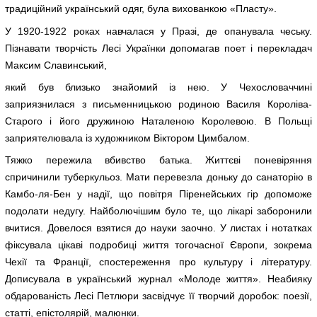
традиційний український одяг, була вихованкою «Пласту».
У 1920-1922 роках навчалася у Празі, де опанувала чеську.
Пізнавати творчість Лесі Українки допомагав поет і перекладач
Максим Славинський,
який був близько знайомий із нею. У Чехословаччині
заприязнилася з письменницькою родиною Василя Короліва-
Старого і його дружиною Наталеною Королевою. В Польщі
заприятелювала із художником Віктором Цимбалом.
Тяжко пережила вбивство батька. Життєві поневіряння
спричинили туберкульоз. Мати перевезла доньку до санаторію в
Камбо-ля-Бен у надії, що повітря Піренейських гір допоможе
подолати недугу. Найболючішим було те, що лікарі заборонили
вчитися. Довелося взятися до науки заочно. У листах і нотатках
фіксувала цікаві подробиці життя тогочасної Європи, зокрема
Чехії та Франції, спостереження про культуру і літературу.
Дописувала в український журнал «Молоде життя». Неабияку
обдарованість Лесі Петлюри засвідчує її творчий доробок: поезії,
статті, епістолярій, малюнки.