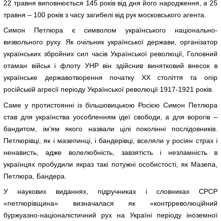
22 травня виповнюється 145 років від дня його народження, а 25
травня – 100 років з часу загибелі від рук московського агента.
Симон Петлюра є символом українського національно-
визвольного руху. Як очільник української держави, організатор
українських збройних сил часів Української революції, Головний
отаман військ і флоту УНР він здійснив винятковий внесок в
українське державотворення початку XX століття та опір
російській агресії періоду Української революції 1917-1921 років.
Саме у протистоянні із більшовицькою Росією Симон Петлюра
став для українства уособленням ідеї свободи, а для ворогів –
бандитом, ім’ям якого назвали цілі поколінні послідовників.
Петлюрівці, як і мазепинці, і бандерівці, вселяли у росіян страх і
ненависть, адже волелюбність, завзятість і незламність в
українцях пробудили якраз такі потужні особистості, як Мазепа,
Петлюра, Бандера.
У наукових виданнях, підручниках і словниках СРСР
«петлюрівщина» визначалася як «контрреволюційний
буржуазно-націоналістичний рух на Україні періоду іноземної