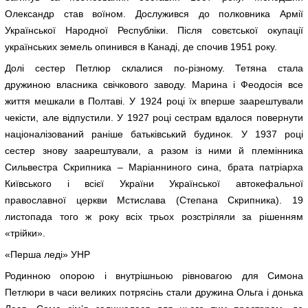
Олександр став воїном. Дослужився до полковника Армії
Української Народної Республіки. Після совєтської окупації
українських земель опинився в Канаді, де спочив 1951 року.
Долі сестер Петлюр склалися по-різному. Тетяна стала
дружиною власника свічкового заводу. Марина і Феодосія все
життя мешкали в Полтаві. У 1924 році їх вперше заарештували
чекісти, але відпустили. У 1927 році сестрам вдалося повернути
націоналізований раніше батьківський будинок. У 1937 році
сестер знову заарештували, а разом із ними й племінника
Сильвестра Скрипника – Маріанниного сина, брата патріарха
Київського і всієї України Української автокефальної
православної церкви Мстислава (Степана Скрипника). 19
листопада того ж року всіх трьох розстріляли за рішенням
«трійки».
«Перша леді» УНР
Родинною опорою і внутрішньою рівновагою для Симона
Петлюри в часи великих потрясінь стали дружина Ольга і донька