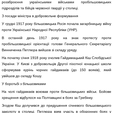
роззброєння українськими військами пробільшовицьких
підрозділів та бійців червоної гвардії у столиці.
З посади міністра в добровольче формування
У грудні 1917 року більшовицька Росія почала загарбницьку війну
проти Української Народної Республіки (УНР).
В останній день 1917 року на знак протесту проти
пробільшовицької орієнтації голови Генерального Секретаріату
Винниченка Петлюра вийшов зі складу уряду.
На початку січня 1918 року очолив Гайдамацький Кіш Слобідської
України. У Києві з добровольців Другої піхотної юнацької школи
сформував курінь чорних гайдамаків (до 150 вояків), який
увійшов до складу Кошу.
У боротьбі з більшовиками
На чолі гайдамаків воював проти більшовицьких військ. Бойове
хрещення відбулося на Полтавщині в боях за Гребінку.
Згодом Кіш долучився до придушення січневого більшовицького
заколоту в столиці. Петлюра взяв участь в оборонних боях у