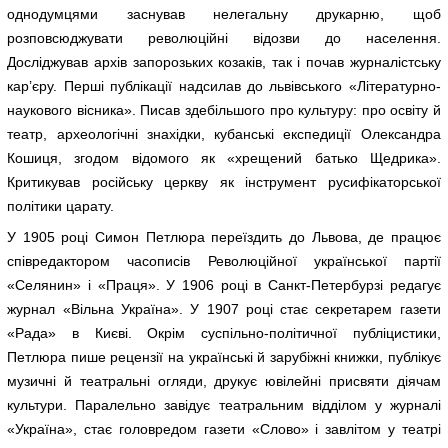
однодумцями заснував нелегальну друкарню, щоб
розповсюджувати революційні відозви до населення.
Досліджував архів запорозьких козаків, так і почав журналістську
кар’єру. Перші публікації надсилав до львівського «Літературно-
наукового вісника». Писав здебільшого про культуру: про освіту й
театр, археологічні знахідки, кубанські експедиції Олександра
Кошиця, згодом відомого як «хрещений батько Щедрика».
Критикував російську церкву як інструмент русифікаторської
політики царату.
У 1905 році Симон Петлюра переїздить до Львова, де працює
співредактором часописів Революційної української партії
«Селянин» і «Праця». У 1906 році в Санкт-Петербурзі редагує
журнал «Вільна Україна». У 1907 році стає секретарем газети
«Рада» в Києві. Окрім суспільно-політичної публіцистики,
Петлюра пише рецензії на українські й зарубіжні книжки, публікує
музичні й театральні огляди, друкує ювілейні присвяти діячам
культури. Паралельно завідує театральним відділом у журналі
«Україна», стає головредом газети «Слово» і завлітом у театрі