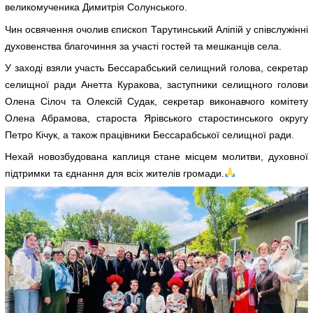
великомученика Димитрія Солунського.
Чин освячення очолив єпископ Тарутинський Аліпій у співслужінні
духовенства благочиння за участі гостей та мешканців села.
У заході взяли участь Бессарабський селищний голова, секретар
селищної ради Анетта Куракова, заступники селищного голови
Олена Сілоч та Олексій Судак, секретар виконавчого комітету
Олена Абрамова, староста Ярівського старостинського округу
Петро Кічук, а також працівники Бессарабської селищної ради.
Нехай новозбудована каплиця стане місцем молитви, духовної
підтримки та єднання для всіх жителів громади.