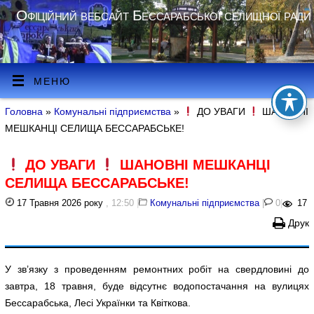
Офіційний вебсайт Бессарабської селищної ради
МЕНЮ
Головна
»
Комунальні підприємства
»
ДО УВАГИ
ШАНОВНІ
МЕШКАНЦІ СЕЛИЩА БЕССАРАБСЬКЕ!
ДО УВАГИ
ШАНОВНІ МЕШКАНЦІ
СЕЛИЩА БЕССАРАБСЬКЕ!
17 Травня 2026 року
, 12:50
|
Комунальні підприємства
|
0
|
17
Друк
У зв’язку з проведенням ремонтних робіт на свердловині до
завтра, 18 травня, буде відсутнє водопостачання на вулицях
Бессарабська, Лесі Українки та Квіткова.