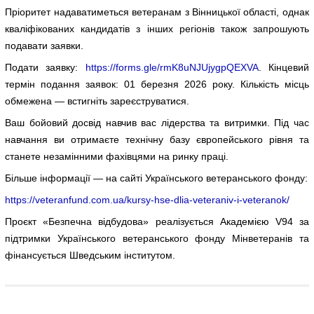
Пріоритет надаватиметься ветеранам з Вінницької області, однак
кваліфікованих кандидатів з інших регіонів також запрошують
подавати заявки.
Подати заявку:
https://forms.gle/rmK8uNJUjygpQEXVA
. Кінцевий
термін подання заявок: 01 березня 2026 року. Кількість місць
обмежена — встигніть зареєструватися.
Ваш бойовий досвід навчив вас лідерства та витримки. Під час
навчання ви отримаєте технічну базу європейського рівня та
станете незамінними фахівцями на ринку праці.
Більше інформації — на сайті Українського ветеранського фонду:
https://veteranfund.com.ua/kursy-hse-dlia-veteraniv-i-veteranok/
Проєкт «Безпечна відбудова» реалізується Академією V94 за
підтримки Українського ветеранського фонду Мінветеранів та
фінансується Шведським інститутом.