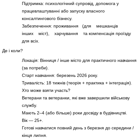
Підтримка: психологічний супровід, допомога у
працевлаштуванні або запуску власного
консалтингового бізнесу.
Забезпечення: проживання (для мешканців
інших міст), харчування та компенсація проїзду
для всіх.
Де і коли?
Локація: Вінниця / інше місто для практичного навчання
(за потреби).
Старт навчання: березень 2026 року.
Тривалість: 18 тижнів (теорія + практика + інтеграція).
Хто може взяти участь?
Ветерани та ветеранки, які вже завершили військову
службу.
Мають 2–4 (або більше) роки досвіду в будівництві.
Вік — 25+.
Готові навчатися повний день з березня до середини /
кінця липня.