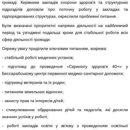
громаді. Керівники закладів охорони здоров’я та структурних
підрозділів доповіли про поточну роботу у закладах та
підпорядкованих структурах, окреслили проблемні питання.
Були визначені пріоритетні напрями діяльності на найближчий
період та узгоджені подальші кроки для стабільної роботи всіх
сфер діяльності громади.
Окрему увагу приділили ключовим питанням, зокрема:
- стабільній роботі медичних установ;
- підготовці до проведення «Скринінгу здоров’я 40+» у
Бессарабському центрі первинної медико-санітарної допомоги;
- підтримці ветеранів та їх родин;
- питанням земельних відносин;
- захисту прав та інтересів дітей;
- стимулюванню обдарованих дітей та педагогів, які досягли
значних успіхів у роботі;
- роботі закладів освіти у зв’язку з проведенням освітньої