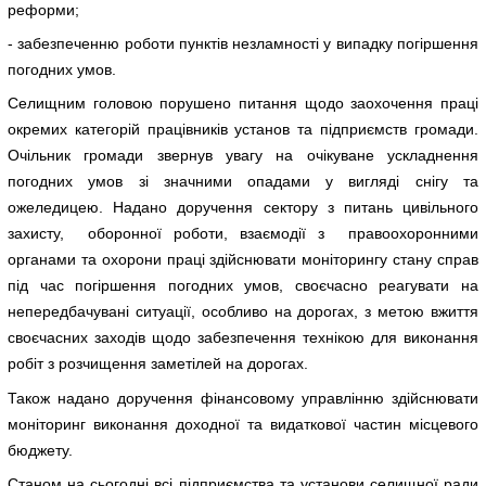
реформи;
- забезпеченню роботи пунктів незламності у випадку погіршення
погодних умов.
Селищним головою порушено питання щодо заохочення праці
окремих категорій працівників установ та підприємств громади.
Очільник громади звернув увагу на очікуване ускладнення
погодних умов зі значними опадами у вигляді снігу та
ожеледицею. Надано доручення сектору з питань цивільного
захисту, оборонної роботи, взаємодії з правоохоронними
органами та охорони праці здійснювати моніторингу стану справ
під час погіршення погодних умов, своєчасно реагувати на
непередбачувані ситуації, особливо на дорогах, з метою вжиття
своєчасних заходів щодо забезпечення технікою для виконання
робіт з розчищення заметілей на дорогах.
Також надано доручення фінансовому управлінню здійснювати
моніторинг виконання доходної та видаткової частин місцевого
бюджету.
Станом на сьогодні всі підприємства та установи селищної ради