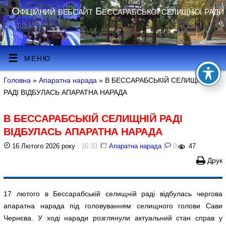
Офіційний вебсайт Бессарабської селищної ради
МЕНЮ
Головна
»
Апаратна нарада
» В БЕССАРАБСЬКІЙ СЕЛИЩНІЙ
РАДІ ВІДБУЛАСЬ АПАРАТНА НАРАДА
В БЕССАРАБСЬКІЙ СЕЛИЩНІЙ РАДІ
ВІДБУЛАСЬ АПАРАТНА НАРАДА
16 Лютого 2026 року
, 16:33
|
Апаратна нарада
|
0
|
47
Друк
17 лютого в Бессарабській селищній раді відбулась чергова
апаратна нарада під головуванням селищного голови Сави
Чернєва. У ході наради розглянули актуальний стан справ у