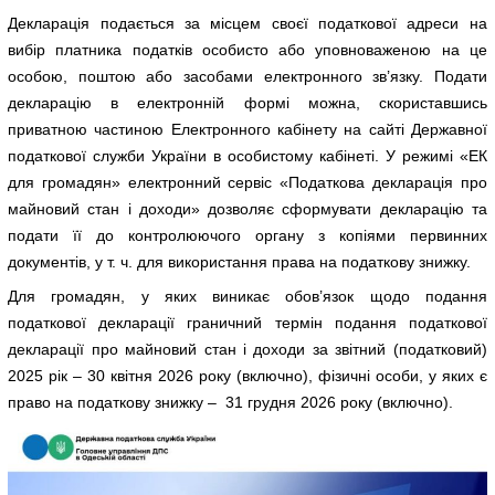
Декларація подається за місцем своєї податкової адреси на
вибір платника податків особисто або уповноваженою на це
особою, поштою або засобами електронного зв’язку. Подати
декларацію в електронній формі можна, скориставшись
приватною частиною Електронного кабінету на сайті Державної
податкової служби України в особистому кабінеті. У режимі «ЕК
для громадян» електронний сервіс «Податкова декларація про
майновий стан і доходи» дозволяє сформувати декларацію та
подати її до контролюючого органу з копіями первинних
документів, у т. ч. для використання права на податкову знижку.
Для громадян, у яких виникає обов’язок щодо подання
податкової декларації граничний термін подання податкової
декларації про майновий стан і доходи за звітний (податковий)
2025 рік – 30 квітня 2026 року (включно), фізичні особи, у яких є
право на податкову знижку – 31 грудня 2026 року (включно).