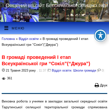
Офіційний вебсайт Бессарабської селищної ради
МЕНЮ
Головна
»
Відділ освіти
» В громаді проведений І етап
Всеукраїнської гри “Сокіл”(“Джура”)
В громаді проведений І етап
Всеукраїнської гри “Сокіл”(“Джура”)
21 Травня 2023 року
, 11:37
|
Відділ освіти
,
Школи громади
|
0
|
361
Друк
Виховна робота з учнями в закладах загальної середньої освіти
Тарутинської селищної територіальної громади спрямована