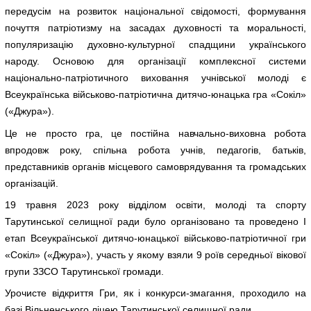
передусім на розвиток національної свідомості, формування
почуття патріотизму на засадах духовності та моральності,
популяризацію духовно-культурної спадщини українського
народу. Основою для організації комплексної системи
національно-патріотичного виховання учнівської молоді є
Всеукраїнська військово-патріотична дитячо-юнацька гра «Сокіл»
(«Джура»).
Це не просто гра, це постійна навчально-виховна робота
впродовж року, спільна робота учнів, педагогів, батьків,
представників органів місцевого самоврядування та громадських
організацій.
19 травня 2023 року відділом освіти, молоді та спорту
Тарутинської селищної ради було організовано та проведено І
етап Всеукраїнської дитячо-юнацької військово-патріотичної гри
«Сокіл» («Джура»), участь у якому взяли 9 роїв середньої вікової
групи ЗЗСО Тарутинської громади.
Урочисте відкриття Гри, як і конкурси-змагання, проходило на
базі Вільненського ліцею Тарутинської селищної ради.