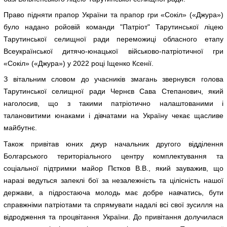
Право підняти прапор України та прапор гри «Сокіл» («Джура»)
було надано ройовій команди "Патріот" Тарутинської ліцею
Тарутинської селищної ради переможиці обласного етапу
Всеукраїнської дитячо-юнацької військово-патріотичної гри
«Сокіл» («Джура») у 2022 році Іщенко Ксенії.
З вітальним словом до учасників змагань звернувся голова
Тарутинської селищної ради Чернєв Сава Степанович, який
наголосив, що з такими патріотично налаштованими і
талановитими юнаками і дівчатами на Україну чекає щасливе
майбутнє.
Також привітав юних джур начальник другого відділення
Болгарського територіального центру комплектування та
соціальної підтримки майор Пєтков В.В., який зауважив, що
наразі ведуться запеклі бої за незалежність та цілісність нашої
держави, а підростаюча молодь має добре навчатись, бути
справжніми патріотами та спрямувати надалі всі свої зусилля на
відродження та процвітання України. До привітання долучилася