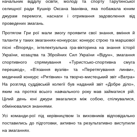
начальник відділу освіти, молоді та спорту Тарутинської
селищної ради Кушнір Оксана Іванівна, яка побажала юним
джурам перемоги, наснаги і отримання задоволення від
проведених змагань.
Протягом Гри рої мали змогу проявити свої знання, вміння й
таланти у таких змаганнях-конкурсах: конкурс строю та маршової
пісні «Впоряд», інтелектуальна гра-вікторина на знання історії
України, козацтва та Збройних Сил України «Відун», змагання
спортивного спрямування «Туристсько-спортивна смуга
перешкод», «В’язання вузлів» та «Перетягування линви»,
медичний конкурс «Рятівник» та творчо-мистецький звіт «Ватра»
На розгляд суддівській колегії був наданий звіт «Добре діло»,
яким на протязі всього навчального року мав займатися рій.
Цілий день юні джури змагалися між собою, спілкувалися,
обмінювалися знаннями.
Усі команди-рої під керівництвом їх виховників відповідально
поставились до підготовки, активно та результативно виступили
на змаганнях.