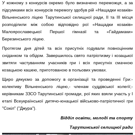
У кожному з конкурсів окремо було визначено переможця, а за
підсумками всіх конкурсів перемогу здобув рій «Нащадки козаків»
Вільненського ліцею Тарутинської селищної ради, ІІ та ІІІ місця
розподілили між собою відповідно рої «Нащадки козаків»
Малоярославецької Першої гімназії та «Гайдамаки»
Березинського ліцею.
Протягом дня дітей та всіх присутніх годували повноцінним
сніданком та обідом. Завершилось свято патріотизму і козацької
звитяги частуванням учасників гри і всіх присутніх смачною
козацькою кашею, приготованою в польових умовах.
Щиро дякуємо за допомогу в організації та проведенні Гри:-
колективу Вільненського ліцею,- членам суддівської колегії;-
керівникам ЗЗСО Тарутинської громади, рої яких взяли участь у І
етапі Всеукраїнської дитячо-юнацької військово-патріотичної гри
"Сокіл" ("Джура").
Відділ освіти, молоді та спорту
Тарутинської селищної ради