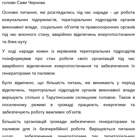
голови Сави Чернєва.
Основні питання, які розглядались під час наради - це робота
комунальних підприємств, територіальних підрозділів органів
виконавчої влади, соціальних об’єктів та правоохоронних органів
під час воєнного стану, аварійних відключень енергопостачання
та блек-ауту.
У ході наради кожен із керівників територіальних підрозділів
поінформував про стан роботи своїх організацій під час
аварійного відключення енергопостачання та забезпечення їх
генераторами та паливом.
Було відмічено, що більшість питань, які виникають у період
відключень, територіальні підрозділи органів виконавчої влади
вирішують спільно з Тарутинським селищним головою. Також в
посиленому режимі в громаді працюють енергетики та
забезпечують роботу важливих об’єктів.
Більшість організацій громади забезпечено генераторами та
паливом для їх безперебійної роботи. Вирішуються питання
щодо забезпечення генераторами тих територіальних