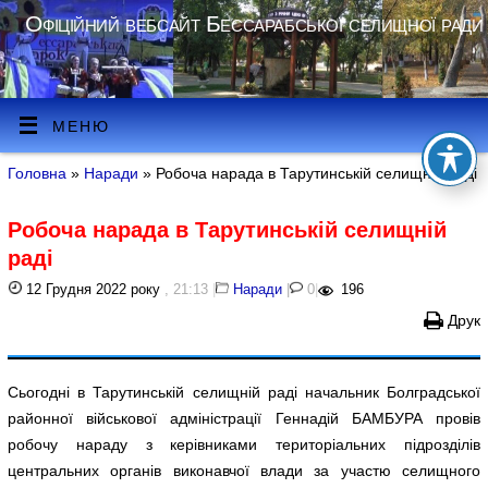
Офіційний вебсайт Бессарабської селищної ради
МЕНЮ
Головна
»
Наради
» Робоча нарада в Тарутинській селищній раді
Робоча нарада в Тарутинській селищній
раді
12 Грудня 2022 року
, 21:13
|
Наради
|
0
|
196
Друк
Сьогодні в Тарутинській селищній раді начальник Болградської
районної військової адміністрації Геннадій БАМБУРА провів
робочу нараду з керівниками територіальних підрозділів
центральних органів виконавчої влади за участю селищного