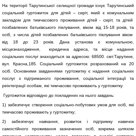
На території Тарутинської селищної громади існує Тарутинський
соціальний гуртожиток для дітей – сиріт, який є комунальним
закладом для тимчасового проживання дітей - сиріт, та дітей
позбавлених батьківського піклування, віком від 15-18 років, та
осіб, з числа дітей позбавлених батьківського піклування віком
від 18 до 23 років. Дана установа є комунальною,
місцезнаходження, юридична адреса, та місце надання
соціальних послуг знаходиться за адресою: 68500. смт.Тарутине,
вул. Красна,185. Соціальний гуртожиток розрахований на 20
осіб. Основними завданнями гуртожитку є надання соціальних
послуг з підтриманого проживання, соціальної інтеграції та
реінтеграції особам, які тимчасово проживають у гуртожитку.
Гуртожиток відповідно до покладених на нього завдань:
1) забезпечує створення соціально-побутових умов для осіб, які
тимчасово проживають у гуртожитку;
2) забезпечує навчання, розвиток і підтримку навичок
самостійного проживання зазначених осіб, зокрема шляхом
сприяння наставництву, надає допомогу в аналізі життєвих