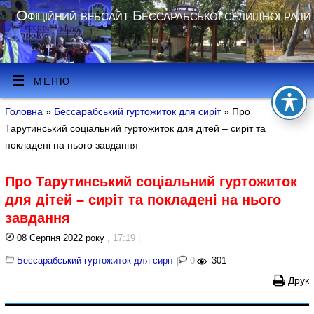
Офіційний вебсайт Бессарабської селищної ради
МЕНЮ
Головна
»
Бессарабський гуртожиток для сиріт
» Про
Тарутинський соціальний гуртожиток для дітей – сиріт та
покладені на нього завдання
Про Тарутинський соціальний гуртожиток
для дітей – сиріт та покладені на нього
завдання
08 Серпня 2022 року
, 17:19
|
Бессарабський гуртожиток для сиріт
|
0
|
301
Друк