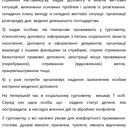
ситуацій, визначенні основних проблем і шляхів їх розв’язання,
складенні плану виходу із складної життєвої ситуації, організації
розпорядку дня, веденні домашнього господарства;
3) надає особам, які тимчасово проживають у гуртожитку,
психологічну допомогу, інформацію з питань соціального захисту
населення, допомогу в оформленні документів, організації
взаємодії з іншими фахівцями та службами, сприяє отриманню
безоплатної правової допомоги, реєстрації місця проживання
(перебування), отриманню (відновленню) житла,
працевлаштуванню тощо;
4) у разі потреби організовує надання зазначеним особам
екстреної медичної допомоги.
На теперішній час в соціальному гуртожитку мешкає 7 осіб.
Серед них одна особа, що надано статус дитини, яка
постраждала в наслідок воєнних дій та збройних конфліктів.
У гуртожитку, є всі належні умови для комфортного проживання:
столова, душеві кімнати, прачечна, туалети, кімната відпочинку