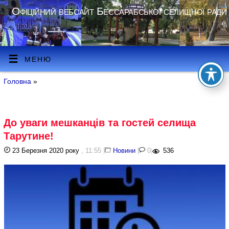
Офіційний вебсайт Бессарабської селищної ради
МЕНЮ
Головна
»
До уваги мешканців та гостей селища
Тарутине!
23 Березня 2020 року
, 11:55
|
Новини
|
0
|
536