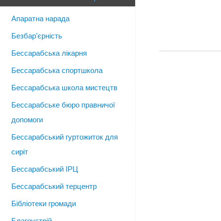
Апаратна нарада
Безбар'єрність
Бессарабська лікарня
Бессарабська спортшкола
Бессарабська школа мистецтв
Бессарабське бюро правничої
допомоги
Бессарабський гуртожиток для
сиріт
Бессарабський ІРЦ
Бессарабський терцентр
Бібліотеки громади
Благоустрій