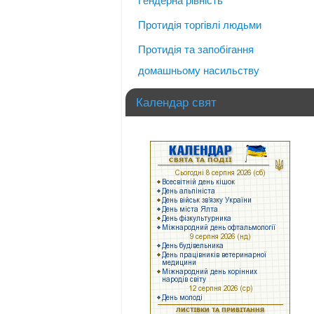
Гендерна рівність
Протидія торгівлі людьми
Протидія та запобігання
домашньому насильству
Календар свят