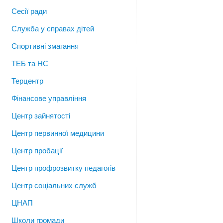
Сесії ради
Служба у справах дітей
Спортивні змагання
ТЕБ та НС
Терцентр
Фінансове управління
Центр зайнятості
Центр первинної медицини
Центр пробації
Центр профрозвитку педагогів
Центр соціальних служб
ЦНАП
Школи громади