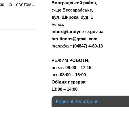
Болградський район,
єю із святом…
с-ще Бессарабське,
вул. Широка, буд. 1
e-mail:
inbox@tarutyne-sr.gov.ua
tarutinops@gmail.com
телефон:
(04847) 4-80-13
РЕЖИМ РОБОТИ:
пн-чт:
08:00 – 17:15
п
т:
08:00 – 16:00
Обідня перерва:
13:00 – 14:00
Корисні посилання