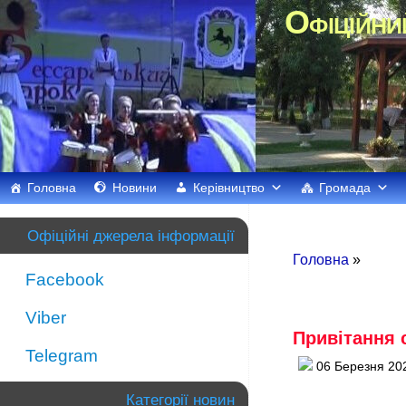
Офіційни
Головна
Новини
Керівництво
Громада
Офіційні джерела інформації
Головна
»
Facebook
Viber
Привітання 
Telegram
06 Березня 20
Категорії новин