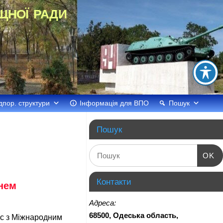
щної ради
дпор. структури
Інформація для ВПО
Пошук
Пошук
OK
Контакти
нем
Адреса:
68500, Одеська область,
с з Міжнародним