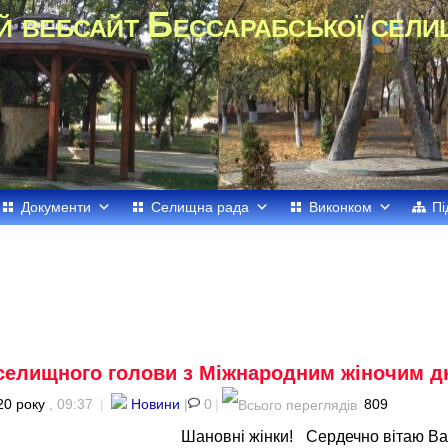
й вебсайт Бессарабської сели
Документи
Селищна рада
Виконком
Пі
селищного голови з Міжнародним жіночим д
20 року
, 09:37
|
Новини
|
0
|
809
Шановні жінки! Сердечно вітаю Ва